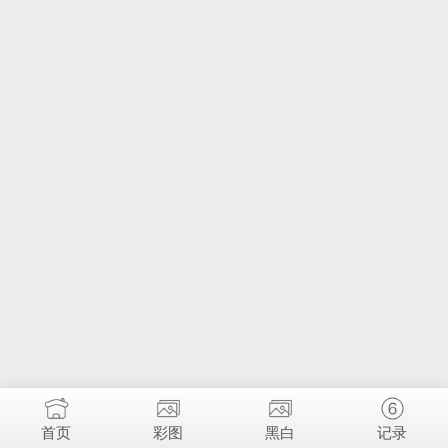
首页
彩图
黑白
记录