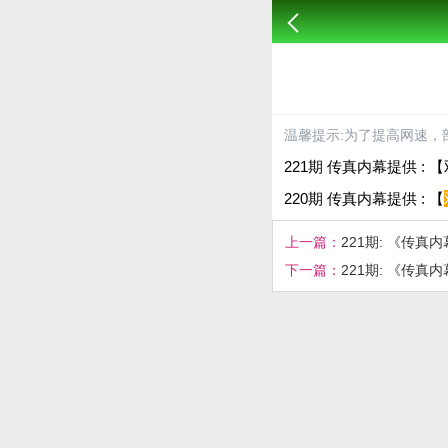
温馨提示:为了提高网速，
221期 传真内幕提供 : 【
220期 传真内幕提供 : 【
上一篇：
221期: 《传真
下一篇：
221期: 《传真