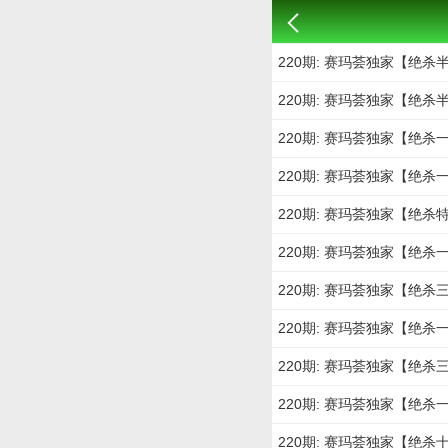
220期: 赛玛荟独家【绝杀
220期: 赛玛荟独家【绝杀
220期: 赛玛荟独家【绝杀
220期: 赛玛荟独家【绝杀
220期: 赛玛荟独家【绝杀
220期: 赛玛荟独家【绝杀
220期: 赛玛荟独家【绝杀
220期: 赛玛荟独家【绝杀
220期: 赛玛荟独家【绝杀
220期: 赛玛荟独家【绝杀
220期: 赛玛荟独家【绝杀