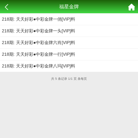
福星金牌
218期: 天天好彩●中彩金牌一俏[VIP]料
218期: 天天好彩●中彩金牌一头[VIP]料
218期: 天天好彩●中彩金牌六肖[VIP]料
218期: 天天好彩●中彩金牌一行[VIP]料
218期: 天天好彩●中彩金牌八玛[VIP]料
共 5 条记录 1/1 页 条每页