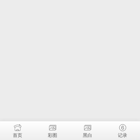
首页
彩图
黑白
记录