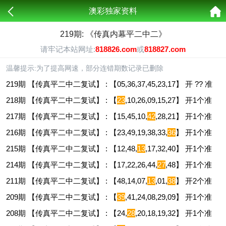
澳彩独家资料
219期: 《传真内幕平二中二》
请牢记本站网址:
818826.com
或
818827.com
温馨提示:为了提高网速，部分连错期数记录已删除
219期 【传真平二中二复试】 : 【05,36,37,45,23,17】 开 ?? 准
218期 【传真平二中二复试】 : 【
23
,10,26,09,15,27】 开1个准
217期 【传真平二中二复试】 : 【15,45,10,
42
,28,21】 开1个准
216期 【传真平二中二复试】 : 【23,49,19,38,33,
36
】 开1个准
215期 【传真平二中二复试】 : 【12,48,
13
,17,32,40】 开1个准
214期 【传真平二中二复试】 : 【17,22,26,44,
27
,48】 开1个准
211期 【传真平二中二复试】 : 【48,14,07,
13
,01,
38
】 开2个准
209期 【传真平二中二复试】 : 【
39
,41,24,08,29,09】 开1个准
208期 【传真平二中二复试】 : 【24,
28
,20,18,19,32】 开1个准