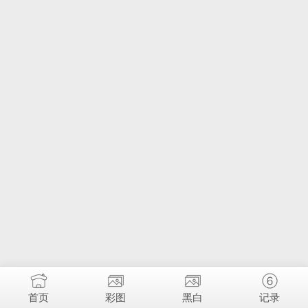
首页
彩图
黑白
记录