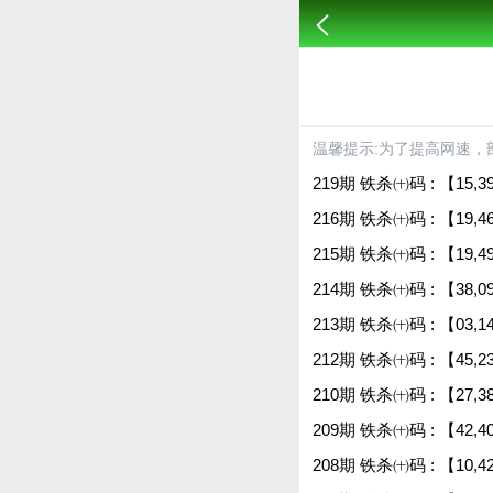
温馨提示:为了提高网速，
219期 铁杀㈩码 : 【15,39,1
216期 铁杀㈩码 : 【19,46,3
215期 铁杀㈩码 : 【19,49,3
214期 铁杀㈩码 : 【38,09,4
213期 铁杀㈩码 : 【03,14,2
212期 铁杀㈩码 : 【45,23,3
210期 铁杀㈩码 : 【27,38,3
209期 铁杀㈩码 : 【42,40,2
208期 铁杀㈩码 : 【10,42,0