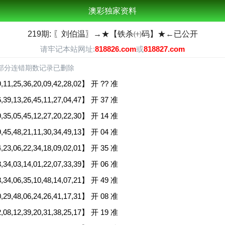
澳彩独家资料
219期: 〖刘伯温〗→★【铁杀㈩码】★←已公开
请牢记本站网址:
818826.com
或
818827.com
部分连错期数记录已删除
1,25,36,20,09,42,28,02】 开 ?? 准
9,13,26,45,11,27,04,47】 开 37 准
5,05,45,12,27,20,22,30】 开 14 准
5,48,21,11,30,34,49,13】 开 04 准
3,06,22,34,18,09,02,01】 开 35 准
4,03,14,01,22,07,33,39】 开 06 准
4,06,35,10,48,14,07,21】 开 49 准
9,48,06,24,26,41,17,31】 开 08 准
8,12,39,20,31,38,25,17】 开 19 准