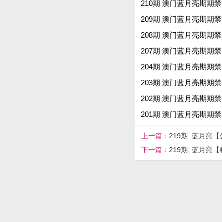
210期 澳门蓝月亮期期禁一
209期 澳门蓝月亮期期禁一
208期 澳门蓝月亮期期禁一
207期 澳门蓝月亮期期禁一
204期 澳门蓝月亮期期禁一
203期 澳门蓝月亮期期禁一
202期 澳门蓝月亮期期禁一
201期 澳门蓝月亮期期禁一
上一篇：
219期: 蓝月亮
下一篇：
219期: 蓝月