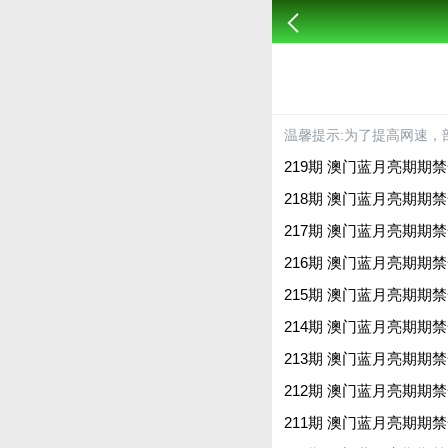
温馨提示:为了提高网速，
219期 澳门蓝月亮期期禁一
218期 澳门蓝月亮期期禁一
217期 澳门蓝月亮期期禁一
216期 澳门蓝月亮期期禁一
215期 澳门蓝月亮期期禁一
214期 澳门蓝月亮期期禁一
213期 澳门蓝月亮期期禁一
212期 澳门蓝月亮期期禁一
211期 澳门蓝月亮期期禁一