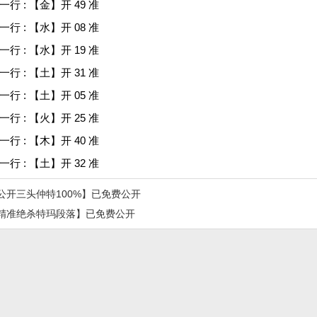
行 : 【金】开 49 准
行 : 【水】开 08 准
行 : 【水】开 19 准
行 : 【土】开 31 准
行 : 【土】开 05 准
行 : 【火】开 25 准
行 : 【木】开 40 准
行 : 【土】开 32 准
【公开三头仲特100%】已免费公开
亮【精准绝杀特玛段落】已免费公开