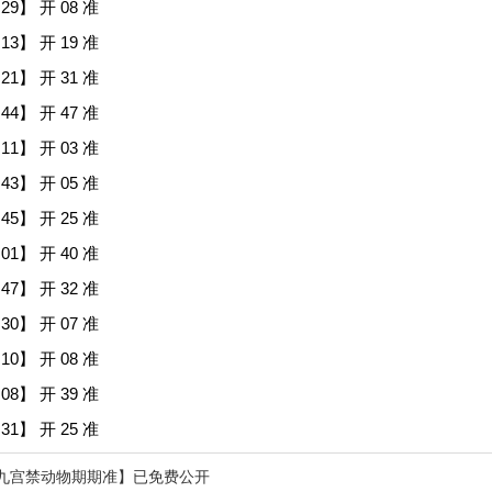
6,29】 开 08 准
1,13】 开 19 准
4,21】 开 31 准
9,44】 开 47 准
7,11】 开 03 准
5,43】 开 05 准
7,45】 开 25 准
9,01】 开 40 准
4,47】 开 32 准
1,30】 开 07 准
0,10】 开 08 准
7,08】 开 39 准
6,31】 开 25 准
亮【九宫禁动物期期准】已免费公开