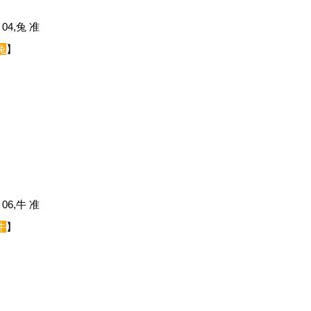
04,兔 准
兔
】
】
06,牛 准
牛
】
】