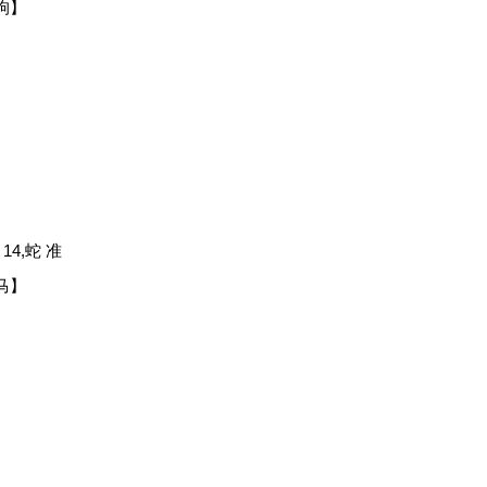
狗】
】
14,蛇 准
马】
】