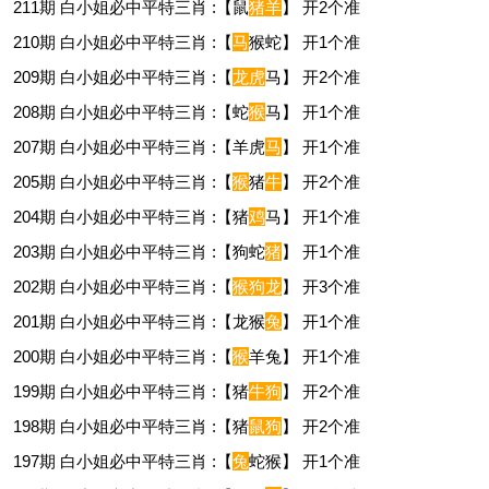
211期 白小姐必中平特三肖 :【鼠
猪
羊
】 开2个准
210期 白小姐必中平特三肖 :【
马
猴蛇】 开1个准
209期 白小姐必中平特三肖 :【
龙
虎
马】 开2个准
208期 白小姐必中平特三肖 :【蛇
猴
马】 开1个准
207期 白小姐必中平特三肖 :【羊虎
马
】 开1个准
205期 白小姐必中平特三肖 :【
猴
猪
牛
】 开2个准
204期 白小姐必中平特三肖 :【猪
鸡
马】 开1个准
203期 白小姐必中平特三肖 :【狗蛇
猪
】 开1个准
202期 白小姐必中平特三肖 :【
猴
狗
龙
】 开3个准
201期 白小姐必中平特三肖 :【龙猴
兔
】 开1个准
200期 白小姐必中平特三肖 :【
猴
羊兔】 开1个准
199期 白小姐必中平特三肖 :【猪
牛
狗
】 开2个准
198期 白小姐必中平特三肖 :【猪
鼠
狗
】 开2个准
197期 白小姐必中平特三肖 :【
兔
蛇猴】 开1个准