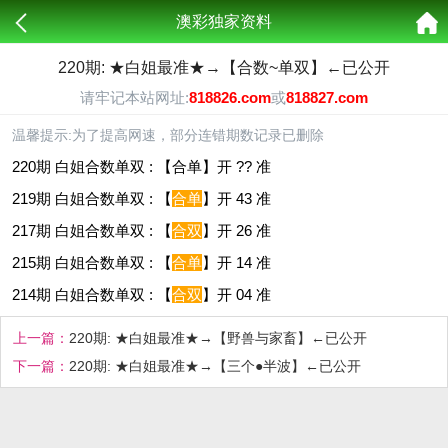
澳彩独家资料
220期: ★白姐最准★→【合数~单双】←已公开
请牢记本站网址:
818826.com
或
818827.com
温馨提示:为了提高网速，部分连错期数记录已删除
220期 白姐合数单双 : 【合单】开 ?? 准
219期 白姐合数单双 : 【
合单
】开 43 准
217期 白姐合数单双 : 【
合双
】开 26 准
215期 白姐合数单双 : 【
合单
】开 14 准
214期 白姐合数单双 : 【
合双
】开 04 准
上一篇：
220期: ★白姐最准★→【野兽与家畜】←已公开
下一篇：
220期: ★白姐最准★→【三个●半波】←已公开