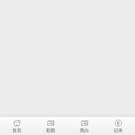
首页
彩图
黑白
记录