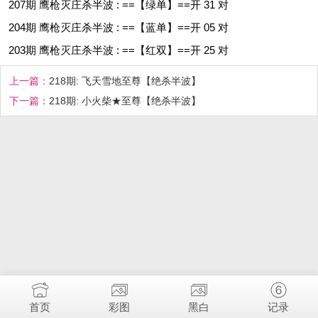
207期 鹰枪灭庄杀半波 : ==【绿单】==开 31 对
204期 鹰枪灭庄杀半波 : ==【蓝单】==开 05 对
203期 鹰枪灭庄杀半波 : ==【红双】==开 25 对
上一篇：
218期: 飞天雪地至尊【绝杀半波】
下一篇：
218期: 小火柴★至尊【绝杀半波】
首页
彩图
黑白
记录