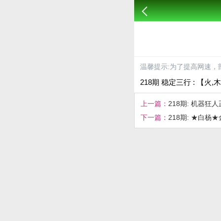
温馨提示:为了提高网速，
218期 稳定三行 : 【火,木
上一篇：
218期: 机器狂
下一篇：
218期: ★白杨