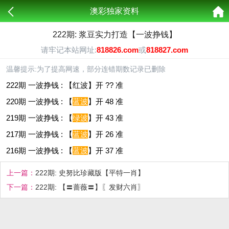
澳彩独家资料
222期: 浆豆实力打造【一波挣钱】
请牢记本站网址:
818826.com
或
818827.com
温馨提示:为了提高网速，部分连错期数记录已删除
222期 一波挣钱 : 【红波】开 ?? 准
220期 一波挣钱 : 【
蓝波
】开 48 准
219期 一波挣钱 : 【
绿波
】开 43 准
217期 一波挣钱 : 【
蓝波
】开 26 准
216期 一波挣钱 : 【
蓝波
】开 37 准
上一篇：
222期: 史努比珍藏版【平特一肖】
下一篇：
222期: 【〓蔷薇〓】〖发财六肖〗