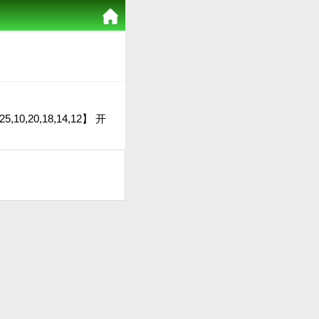
,25,10,20,18,14,12】 开