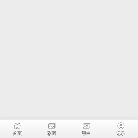
首页
彩图
黑白
记录