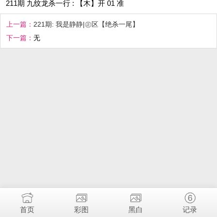
211期 九纹龙杀一行 : 【木】开 01 准
上一篇：
221期: 我是静静|㊣区【绝杀一尾】
下一篇：
无
首页
彩图
黑白
记录