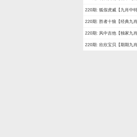
220期: 狐假虎威【九肖中
220期: 胜者十狼【经典九
220期: 风中吉他【独家九
220期: 欣欣宝贝【期期九