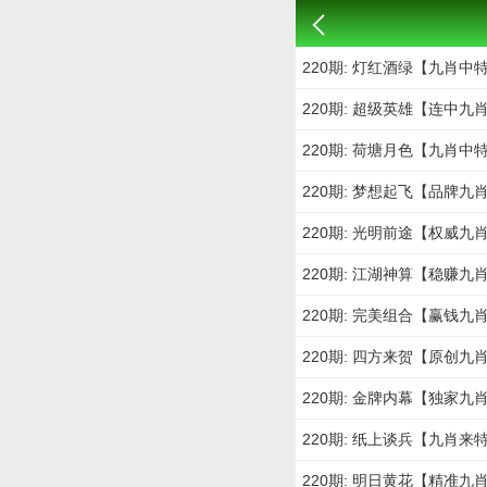
220期: 灯红酒绿【九肖中
220期: 超级英雄【连中九
220期: 荷塘月色【九肖中
220期: 梦想起飞【品牌九
220期: 光明前途【权威九
220期: 江湖神算【稳赚九
220期: 完美组合【赢钱九
220期: 四方来贺【原创九
220期: 金牌内幕【独家九
220期: 纸上谈兵【九肖来
220期: 明日黄花【精准九