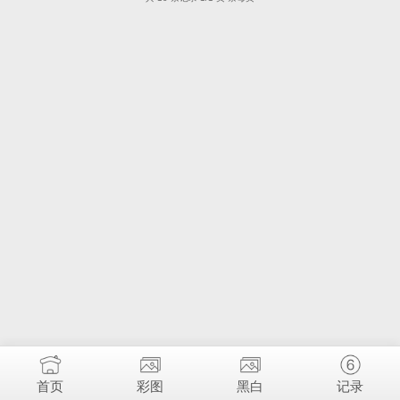
首页
彩图
黑白
记录