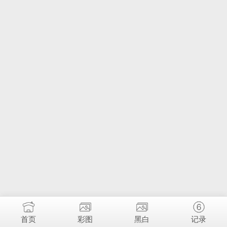
首页
彩图
黑白
记录