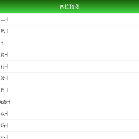
四柱预测
中二┫
一尾┫
肖┫
八肖┫
三行┫
二波┫
三肖┫
杀无赦┫
单双┫
十码┫
大小┫