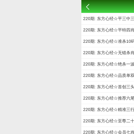
220期: 东方心经☆平三中
220期: 东方心经☆平特四
220期: 东方心经☆准杀1
220期: 东方心经☆无错杀
220期: 东方心经☆绝杀一
220期: 东方心经☆品质单
220期: 东方心经☆首创三
220期: 东方心经☆推荐六
220期: 东方心经☆精准三
220期: 东方心经☆至尊二
220期: 东方心经☆会员七