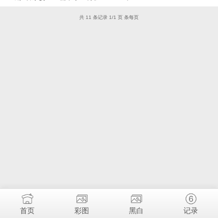
共 11 条记录 1/1 页 条每页
首页
彩图
黑白
记录