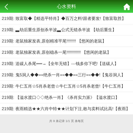
心水资料
219期: 致富取◆【精选平特肖】◆百万之料!跟者要发!【致富取胜】
219期: ▃劫后重生原创杀半波▃公式无错杀半波 【劫后重生】
219期: 老鼠独家发表,原创精准平尾!!!!!!!! 【悠闲的老鼠】
219期: 老鼠独家发表,原创稳杀一尾!!!!!!!!!!!! 【悠闲的老鼠】
219期: 送碳人杀尾══→【全年无错】---钱多你下吧!【送碳人】
219期: 鬼5洞人◆◆==绝杀一肖==◆◆==三行==◆◆!【鬼谷洞人】
219期: 牛仁五肖☆5肖杀老曾☆牛仁五肖☆5肖杀老曾!【牛仁五肖】
219期: 【溢水渡口◇◇绝杀一肖】《杀肖实力派》【溢水渡口】
219期: 夜雨精选★★六肖中特★★计划下注,敢与卖料试比高!【夜雨】
共 9 条记录 1/1 页 条每页