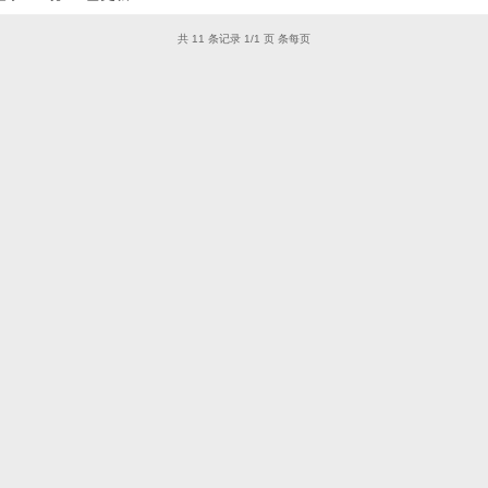
共 11 条记录 1/1 页 条每页