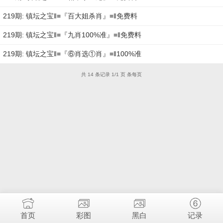
219期: 镇坛之宝‖≡『百大姐杀肖』≡‖免费料
219期: 镇坛之宝‖≡『九肖100%准』≡‖免费料
219期: 镇坛之宝‖≡『⑥肖选①肖』≡‖100%准
共 14 条记录 1/1 页 条每页
首页
彩图
黑白
记录