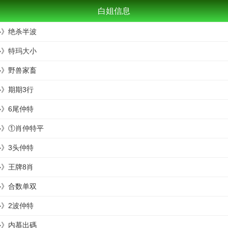
白姐信息
心》绝杀半波
心》特玛大小
心》野兽家畜
心》期期3行
心》6尾仲特
中心》①肖仲特平
心》3头仲特
心》王牌8肖
心》合数单双
心》2波仲特
心》内慕出碼