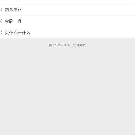
心》内慕单双
心》金牌一肖
中心》买什么开什么
共 14 条记录 1/1 页 条每页