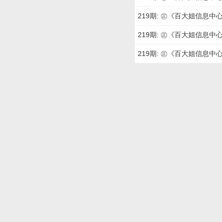
219期: ㊣《百大姐信息中
219期: ㊣《百大姐信息中
219期: ㊣《百大姐信息