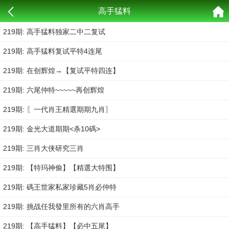
高手猛料
219期: 高手猛料独家二中二复试
219期: 高手猛料复试平特4连尾
219期: 在创辉煌→【复试平特四连】
219期: 六尾仲特~~~~~再创辉煌
219期: 〖一代肖王精選期期九肖〗
219期: 金光大道期期<杀10碼>
219期: 三肖大侠研究三肖
219期: 【特玛神偷】【精選大特围】
219期: 碼王世家私家珍藏5肖必仲特
219期: 挑战任我發里所有的六肖高手
219期: 【高手猛料】【必中五尾】