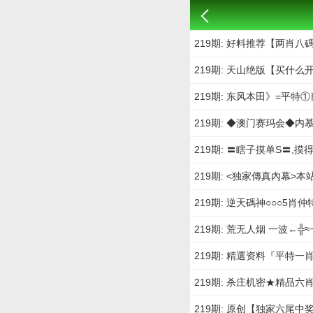
219期: 好料推荐【两肖八
219期: 天山绝版【买什
219期: 东风本田》=平特
219期: ◆澳门赛玛会◆内
219期: 〓瞎子摸单S〓,摸
219期: <独家傳真內幕>
219期: 逆天碼神○○○5肖
219期: 荒无人烟 一波←╬
219期: 精選资料『平特一
219期: 杀庄机密★精品六
219期: 原创【独家六尾中