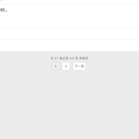
仲特』
共 17 条记录 1/2 页 条每页
1
2
下一页