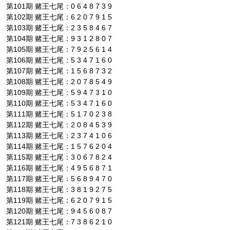
第101期 赌王七尾：0 6 4 8 7 3 9
第102期 赌王七尾：6 2 0 7 9 1 5
第103期 赌王七尾：2 3 5 8 4 6 7
第104期 赌王七尾：9 3 1 2 8 0 7
第105期 赌王七尾：7 9 2 5 6 1 4
第106期 赌王七尾：5 3 4 7 1 6 0
第107期 赌王七尾：1 5 6 8 7 3 2
第108期 赌王七尾：2 0 7 8 5 4 9
第109期 赌王七尾：5 9 4 7 3 1 0
第110期 赌王七尾：5 3 4 7 1 6 0
第111期 赌王七尾：5 1 7 0 2 3 8
第112期 赌王七尾：2 0 8 4 5 3 9
第113期 赌王七尾：2 3 7 4 1 0 6
第114期 赌王七尾：1 5 7 6 2 0 4
第115期 赌王七尾：3 0 6 7 8 2 4
第116期 赌王七尾：4 9 5 6 8 7 1
第117期 赌王七尾：5 6 8 9 4 7 0
第118期 赌王七尾：3 8 1 9 2 7 5
第119期 赌王七尾：6 2 0 7 9 1 5
第120期 赌王七尾：9 4 5 6 0 8 7
第121期 赌王七尾：7 3 8 6 2 1 0