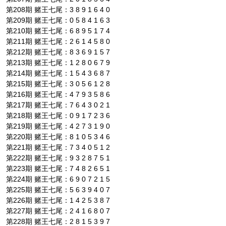
第208期 赌王七尾：3 8 9 1 6 4 0
第209期 赌王七尾：0 5 8 4 1 6 3
第210期 赌王七尾：6 8 9 5 1 7 4
第211期 赌王七尾：2 6 1 4 5 8 0
第212期 赌王七尾：8 3 6 9 1 5 7
第213期 赌王七尾：1 2 8 0 6 7 9
第214期 赌王七尾：1 5 4 3 6 8 7
第215期 赌王七尾：3 0 5 6 1 2 8
第216期 赌王七尾：4 7 9 3 5 8 6
第217期 赌王七尾：7 6 4 3 0 2 1
第218期 赌王七尾：0 9 1 7 2 3 6
第219期 赌王七尾：4 2 7 3 1 9 0
第220期 赌王七尾：8 1 0 5 3 4 6
第221期 赌王七尾：7 3 4 0 5 1 2
第222期 赌王七尾：9 3 2 8 7 5 1
第223期 赌王七尾：7 4 8 2 6 5 1
第224期 赌王七尾：6 9 0 7 2 1 5
第225期 赌王七尾：5 6 3 9 4 0 7
第226期 赌王七尾：1 4 2 5 3 8 7
第227期 赌王七尾：2 4 1 6 8 0 7
第228期 赌王七尾：2 8 1 5 3 9 7