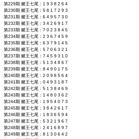
第229期 赌王七尾：1 9 3 8 2 6 4
第230期 赌王七尾：5 8 1 7 2 9 3
第231期 赌王七尾：6 4 9 5 7 3 0
第232期 赌王七尾：3 4 2 6 9 1 7
第233期 赌王七尾：7 0 2 3 8 4 5
第234期 赌王七尾：2 3 6 7 4 5 9
第235期 赌王七尾：6 3 7 9 1 4 5
第236期 赌王七尾：5 7 0 6 3 2 1
第237期 赌王七尾：7 4 5 9 3 1 0
第238期 赌王七尾：5 1 3 4 8 6 7
第239期 赌王七尾：8 4 9 0 1 7 5
第240期 赌王七尾：2 0 9 8 5 6 4
第241期 赌王七尾：0 4 9 3 1 8 7
第242期 赌王七尾：5 1 3 8 4 6 9
第243期 赌王七尾：1 4 8 0 3 6 2
第244期 赌王七尾：1 9 5 4 0 7 3
第245期 赌王七尾：3 8 4 2 6 1 7
第246期 赌王七尾：1 8 3 6 5 9 4
第247期 赌王七尾：5 3 2 1 9 6 7
第248期 赌王七尾：2 4 1 6 8 9 7
第249期 赌王七尾：8 1 3 0 6 4 2