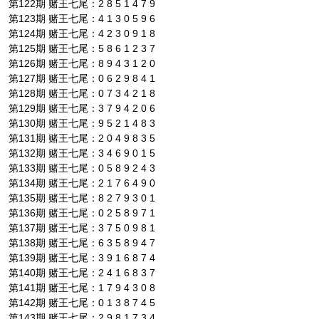
第122期 赌王七尾：2 8 5 1 4 7 9
第123期 赌王七尾：4 1 3 0 5 9 6
第124期 赌王七尾：4 2 3 0 9 1 8
第125期 赌王七尾：5 8 6 1 2 3 7
第126期 赌王七尾：8 9 4 3 1 2 0
第127期 赌王七尾：0 6 2 9 8 4 1
第128期 赌王七尾：0 7 3 4 2 1 8
第129期 赌王七尾：3 7 9 4 2 0 6
第130期 赌王七尾：9 5 2 1 4 8 3
第131期 赌王七尾：2 0 4 9 8 3 5
第132期 赌王七尾：3 4 6 9 0 1 5
第133期 赌王七尾：0 5 8 9 2 4 3
第134期 赌王七尾：2 1 7 6 4 9 0
第135期 赌王七尾：8 2 7 9 3 0 1
第136期 赌王七尾：0 2 5 8 9 7 1
第137期 赌王七尾：3 7 5 0 9 8 1
第138期 赌王七尾：6 3 5 8 9 4 7
第139期 赌王七尾：3 9 1 6 8 7 4
第140期 赌王七尾：2 4 1 6 8 3 7
第141期 赌王七尾：1 7 9 4 3 0 8
第142期 赌王七尾：0 1 3 8 7 4 5
第143期 赌王七尾：2 9 8 1 7 3 4