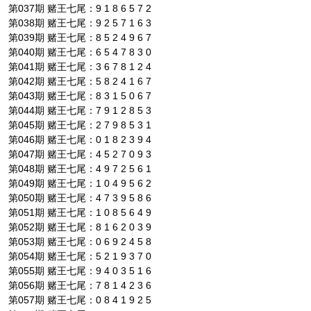
第037期 赌王七尾：9 1 8 6 5 7 2
第038期 赌王七尾：9 2 5 7 1 6 3
第039期 赌王七尾：8 5 2 4 9 6 7
第040期 赌王七尾：6 5 4 7 8 3 0
第041期 赌王七尾：3 6 7 8 1 2 4
第042期 赌王七尾：5 8 2 4 1 6 7
第043期 赌王七尾：8 3 1 5 0 6 7
第044期 赌王七尾：7 9 1 2 8 5 3
第045期 赌王七尾：2 7 9 8 5 3 1
第046期 赌王七尾：0 1 8 2 3 9 4
第047期 赌王七尾：4 5 2 7 0 9 3
第048期 赌王七尾：4 9 7 2 5 6 1
第049期 赌王七尾：1 0 4 9 5 6 2
第050期 赌王七尾：4 7 3 9 5 8 6
第051期 赌王七尾：1 0 8 5 6 4 9
第052期 赌王七尾：8 1 6 2 0 3 9
第053期 赌王七尾：0 6 9 2 4 5 8
第054期 赌王七尾：5 2 1 9 3 7 0
第055期 赌王七尾：9 4 0 3 5 1 6
第056期 赌王七尾：7 8 1 4 2 3 6
第057期 赌王七尾：0 8 4 1 9 2 5