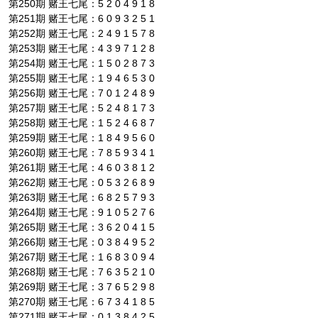
第250期 赌王七尾：5 2 0 4 9 1 8
第251期 赌王七尾：6 0 9 3 2 5 1
第252期 赌王七尾：2 4 9 1 5 7 8
第253期 赌王七尾：4 3 9 7 1 2 8
第254期 赌王七尾：1 5 0 2 8 7 3
第255期 赌王七尾：1 9 4 6 5 3 0
第256期 赌王七尾：7 0 1 2 4 8 9
第257期 赌王七尾：5 2 4 8 1 7 3
第258期 赌王七尾：1 5 2 4 6 8 7
第259期 赌王七尾：1 8 4 9 5 6 0
第260期 赌王七尾：7 8 5 9 3 4 1
第261期 赌王七尾：4 6 0 3 8 1 2
第262期 赌王七尾：0 5 3 2 6 8 9
第263期 赌王七尾：6 8 2 5 7 9 3
第264期 赌王七尾：9 1 0 5 2 7 6
第265期 赌王七尾：3 6 2 0 4 1 5
第266期 赌王七尾：0 3 8 4 9 5 2
第267期 赌王七尾：1 6 8 3 0 9 4
第268期 赌王七尾：7 6 3 5 2 1 0
第269期 赌王七尾：3 7 6 5 2 9 8
第270期 赌王七尾：6 7 3 4 1 8 5
第271期 赌王七尾：0 1 3 8 4 2 5