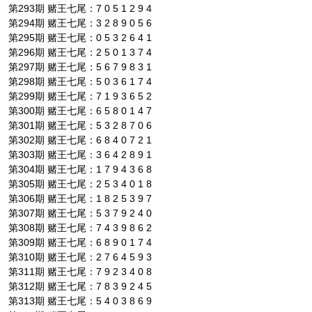
第293期 赌王七尾：7 0 5 1 2 9 4
第294期 赌王七尾：3 2 8 9 0 5 6
第295期 赌王七尾：0 5 3 2 6 4 1
第296期 赌王七尾：2 5 0 1 3 7 4
第297期 赌王七尾：5 6 7 9 8 3 1
第298期 赌王七尾：5 0 3 6 1 7 4
第299期 赌王七尾：7 1 9 3 6 5 2
第300期 赌王七尾：6 5 8 0 1 4 7
第301期 赌王七尾：5 3 2 8 7 0 6
第302期 赌王七尾：6 8 4 0 7 2 1
第303期 赌王七尾：3 6 4 2 8 9 1
第304期 赌王七尾：1 7 9 4 3 6 8
第305期 赌王七尾：2 5 3 4 0 1 8
第306期 赌王七尾：1 8 2 5 3 9 7
第307期 赌王七尾：5 3 7 9 2 4 0
第308期 赌王七尾：7 4 3 9 8 6 2
第309期 赌王七尾：6 8 9 0 1 7 4
第310期 赌王七尾：2 7 6 4 5 9 3
第311期 赌王七尾：7 9 2 3 4 0 8
第312期 赌王七尾：7 8 3 9 2 4 5
第313期 赌王七尾：5 4 0 3 8 6 9