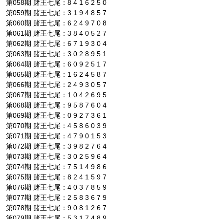
第058期 赌王七尾：8 4 1 6 2 5 0
第059期 赌王七尾：3 1 9 4 8 5 7
第060期 赌王七尾：6 2 4 9 7 0 8
第061期 赌王七尾：3 8 4 0 5 2 7
第062期 赌王七尾：6 7 1 9 3 0 4
第063期 赌王七尾：3 0 2 8 9 5 1
第064期 赌王七尾：6 0 9 2 5 1 7
第065期 赌王七尾：1 6 2 4 5 8 7
第066期 赌王七尾：2 4 9 3 0 5 7
第067期 赌王七尾：1 0 4 2 6 9 5
第068期 赌王七尾：9 5 8 7 6 0 4
第069期 赌王七尾：0 9 2 7 3 6 1
第070期 赌王七尾：4 5 8 6 0 3 9
第071期 赌王七尾：4 7 9 0 1 5 3
第072期 赌王七尾：3 9 8 2 7 6 4
第073期 赌王七尾：3 0 2 5 9 6 4
第074期 赌王七尾：7 5 1 4 9 8 6
第075期 赌王七尾：8 2 4 1 5 9 7
第076期 赌王七尾：4 0 3 7 8 5 9
第077期 赌王七尾：2 5 8 3 6 7 9
第078期 赌王七尾：9 0 8 1 2 6 7
第079期 赌王七尾：5 3 1 7 4 8 9