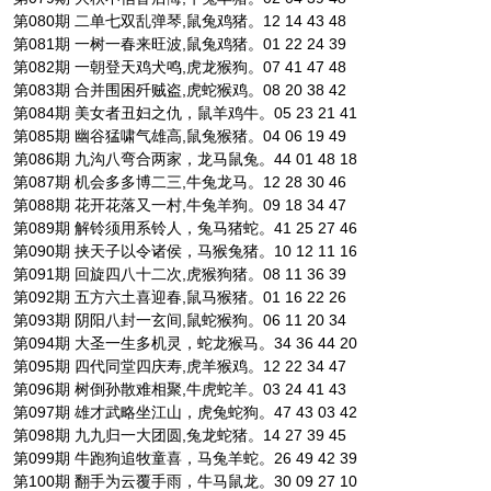
第080期 二单七双乱弹琴,鼠兔鸡猪。12 14 43 48
第081期 一树一春来旺波,鼠兔鸡猪。01 22 24 39
第082期 一朝登天鸡犬鸣,虎龙猴狗。07 41 47 48
第083期 合并围困歼贼盗,虎蛇猴鸡。08 20 38 42
第084期 美女者丑妇之仇，鼠羊鸡牛。05 23 21 41
第085期 幽谷猛啸气雄高,鼠兔猴猪。04 06 19 49
第086期 九沟八弯合两家，龙马鼠兔。44 01 48 18
第087期 机会多多博二三,牛兔龙马。12 28 30 46
第088期 花开花落又一村,牛兔羊狗。09 18 34 47
第089期 解铃须用系铃人，兔马猪蛇。41 25 27 46
第090期 挟天子以令诸侯，马猴兔猪。10 12 11 16
第091期 回旋四八十二次,虎猴狗猪。08 11 36 39
第092期 五方六土喜迎春,鼠马猴猪。01 16 22 26
第093期 阴阳八封一玄间,鼠蛇猴狗。06 11 20 34
第094期 大圣一生多机灵，蛇龙猴马。34 36 44 20
第095期 四代同堂四庆寿,虎羊猴鸡。12 22 34 47
第096期 树倒孙散难相聚,牛虎蛇羊。03 24 41 43
第097期 雄才武略坐江山，虎兔蛇狗。47 43 03 42
第098期 九九归一大团圆,兔龙蛇猪。14 27 39 45
第099期 牛跑狗追牧童喜，马兔羊蛇。26 49 42 39
第100期 翻手为云覆手雨，牛马鼠龙。30 09 27 10