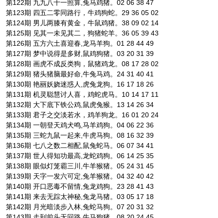
第122期 九九八十一照算,兔马鸡猪。02 06 38 47
第123期 四五二零同路行，牛鸡狗蛇。29 36 05 02
第124期 男儿两膝有黄金，牛鼠鸡猪。38 09 02 14
第125期 见其一未见其二，狗猪蛇羊。36 05 39 43
第126期 五方六土喜迎春,龙马羊狗。01 28 44 49
第127期 梦中说得是多财,鼠鸡狗猪。03 20 31 39
第128期 画虎不成反类狗，鼠猪鸡龙。08 17 28 02
第129期 猪头猪脑最好命,牛兔马鸡。24 31 40 41
第130期 艳丽妖娆迷惑人,虎兔龙狗。16 17 18 26
第131期 机灵聪慧讨人喜，鸡蛇虎马。10 14 17 11
第132期 大下底下铁公鸡,鼠虎兔猴。13 14 26 34
第133期 君子之交淡若水，鸡羊狗龙。16 01 20 24
第134期 一朝登天鸡犬鸣,马羊鸡狗。04 06 22 36
第135期 三蛇九鼠一起来,牛虎马狗。08 16 32 39
第136期 七八之数二相配,鼠兔蛇马。06 07 34 41
第137期 世人得知功最高,龙蛇鸡狗。06 14 25 35
第138期 眼似灯笼霸三川,牛羊猴猪。05 24 31 45
第139期 天字一发六可定,兔羊猴猪。04 32 40 42
第140期 开口恶毒不留情,兔龙鸡狗。23 28 41 43
第141期 来去无踪太神秘,兔龙马猪。03 05 17 18
第142期 月光暗淡步入林,兔蛇马狗。07 20 31 32
第143期 走到前头无回路,牛马狗猪。08 20 24 45