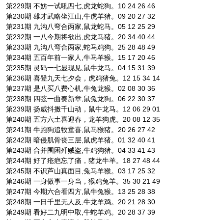
第229期 不妨一试吼四七,虎龙蛇狗。10 24 26 46
第230期 雄才武略坐江山,牛虎羊猪。09 20 27 32
第231期 九沟八弯合两家,鼠龙蛇马。05 12 25 29
第232期 一八今期将欲出,虎龙马猪。20 34 40 44
第233期 九沟八弯合两家,蛇马鸡狗。25 28 48 49
第234期 五百年前一家人,牛马羊猴。15 17 20 46
第235期 灵码一七显现见,鼠牛龙马。04 15 31 39
第236期 喜登九天七夕会，虎鸡猪兔。12 15 34 14
第237期 是八买八费心机,牛兔龙猴。02 08 30 36
第238期 四弦一曲奏新章,鼠兔龙狗。06 22 30 37
第239期 扬威抖擞千山动，鼠牛龙马。12 06 29 01
第240期 五方六土喜迎春，龙羊狗虎。20 08 12 35
第241期 牛跑狗追牧童喜,鼠马猴猪。20 26 27 42
第242期 暗侵肌骨丧三层,鼠虎羊猪。01 32 40 41
第243期 合并围困歼贼盗,牛鸡狗猪。04 33 41 43
第244期 好了疮疤忘了痛，猪龙牛羊。18 27 48 44
第245期 不识芦山真面目,兔马羊猴。03 17 25 32
第246期 一身做事一身当，猴鸡兔羊。35 30 21 49
第247期 今期六合看四方,鼠牛兔猴。13 25 28 38
第248期 一日千里无人及,牛龙羊鸡。20 21 28 30
第249期 看好二九明中取,牛蛇羊鸡。20 28 37 39