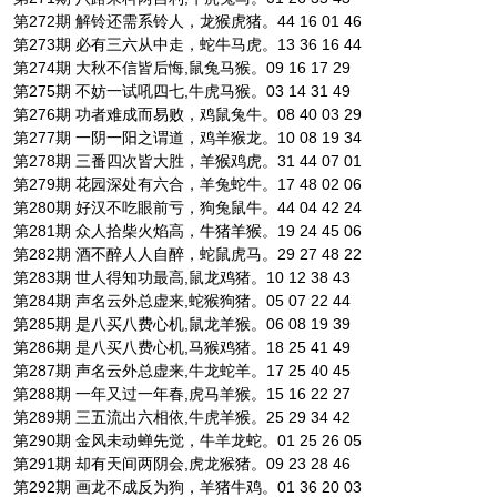
第272期 解铃还需系铃人，龙猴虎猪。44 16 01 46
第273期 必有三六从中走，蛇牛马虎。13 36 16 44
第274期 大秋不信皆后悔,鼠兔马猴。09 16 17 29
第275期 不妨一试吼四七,牛虎马猴。03 14 31 49
第276期 功者难成而易败，鸡鼠兔牛。08 40 03 29
第277期 一阴一阳之谓道，鸡羊猴龙。10 08 19 34
第278期 三番四次皆大胜，羊猴鸡虎。31 44 07 01
第279期 花园深处有六合，羊兔蛇牛。17 48 02 06
第280期 好汉不吃眼前亏，狗兔鼠牛。44 04 42 24
第281期 众人拾柴火焰高，牛猪羊猴。19 24 45 06
第282期 酒不醉人人自醉，蛇鼠虎马。29 27 48 22
第283期 世人得知功最高,鼠龙鸡猪。10 12 38 43
第284期 声名云外总虚来,蛇猴狗猪。05 07 22 44
第285期 是八买八费心机,鼠龙羊猴。06 08 19 39
第286期 是八买八费心机,马猴鸡猪。18 25 41 49
第287期 声名云外总虚来,牛龙蛇羊。17 25 40 45
第288期 一年又过一年春,虎马羊猴。15 16 22 27
第289期 三五流出六相依,牛虎羊猴。25 29 34 42
第290期 金风未动蝉先觉，牛羊龙蛇。01 25 26 05
第291期 却有天间两阴会,虎龙猴猪。09 23 28 46
第292期 画龙不成反为狗，羊猪牛鸡。01 36 20 03