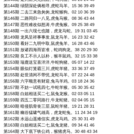
第144期 绿阴深处俩相寻,虎蛇马羊。15 36 39 49
第145期 二去三来急匆匆,龙蛇猴狗。02 10 36 39
第146期 二路同归一八见,虎兔马猴。08 36 43 44
第147期 恶性难改似怒涛,牛虎兔猴。09 25 38 49
第148期 一出六现七也随，虎龙马蛇。19 31 03 45
第149期 龙凤呈祥事事发,鼠龙马羊。16 23 32 42
第150期 看好二九明中取,鼠虎兔羊。16 28 43 46
第151期 放诸四海而皆准，蛇鸡狗龙。38 20 29 30
第152期 良工不示人以朴，猴羊鼠鸡。32 15 33 38
第153期 瑞鹿送宝喜洋洋,牛蛇狗猪。05 07 14 22
第154期 眼似灯笼霸三川,虎蛇羊猪。33 36 37 49
第155期 处世清闲不带忧,龙蛇马羊。07 22 24 48
第156期 六字顺意有财迎,兔马羊鸡。03 18 24 36
第157期 不妨一试吼四七,牛蛇羊猴。05 30 35 42
第158期 白姐相送买二七,鼠兔龙猴。02 03 05 11
第159期 四五二零同路行,牛龙蛇猪。02 04 05 15
第160期 暗侵肌骨丧三层,鼠蛇羊猪。19 21 28 31
第161期 幽谷猛啸气雄高，虎龙蛇兔。11 24 34 19
第162期 水远山遥难信实,虎龙马鸡。25 30 31 49
第163期 白姐相送买二七,鼠兔龙猪。09 34 41 46
第164期 大下底下铁公鸡，猴猪虎马。30 48 43 34