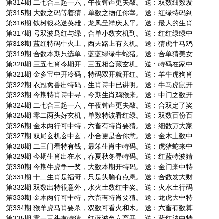
第314期 二七合三起一六，午夜钟声更夫敲。 送：双数细数发
第315期 大数之码等着猜，单数之物任你宰。 送：红绿特码到
第316期 铁树银花送英雄，龙凤呈祥庆太平。 送：最大的生肖
第317期 号双波爲红与绿，合单小数玄机到。 送：红红绿绿中
第318期 蓝红特码中火土，西天路上有玄机。 送：猜虎牛马鸡
第319期 合数本期只选单，蓝蓝绿绿牛蛇猪。 送：合单猜美女
第320期 三五七肖今期开，三五相合藏玄机。 送：特码在家中
第321期 金多宝中开冷码，特码双开就开红。 送：羊牛虎狗肖
第322期 衣冠禽兽出特码，生肖诗中已讲明。 送：牛马虎鼠开
第323期 今期特肖诗中寻，今期生肖鸡猴来。 送：中门之数开
第324期 二七合三起一六，午夜钟声更夫敲。 送：合双定了奖
第325期 零二两头好玄机，单数特波看红绿。 送：双数百份百
第326期 金木两行可中特，六畜有特肖要猜。 送：细数万大家
第327期 双尾玄机玄中玄，小合更是合你意。 送：金木土数中
第328期 二三门看特有钱，最笨生肖中特码。 送：虎猪蛇来中
第329期 今期生肖出在水，春夏秋冬寻特码。 送：红蓝特波猜
第330期 今期牛虎争一奖，大数本期开特码。 送：金门来中特
第331期 十二生肖是福哥，只是头脑有点愚。 送：合数发大财
第332期 双数出特很意外，水火土数红中奖。 送：火水土行码
第333期 金木两行可中特，六畜有特肖要猜。 送：龙虎大中特
第334期 猴羊虎马肖要杀，双数可看火和木。 送：六畜有数算
第335期 零一三头有特猜，红蓝波色六畜开。 送：蓝红波中特