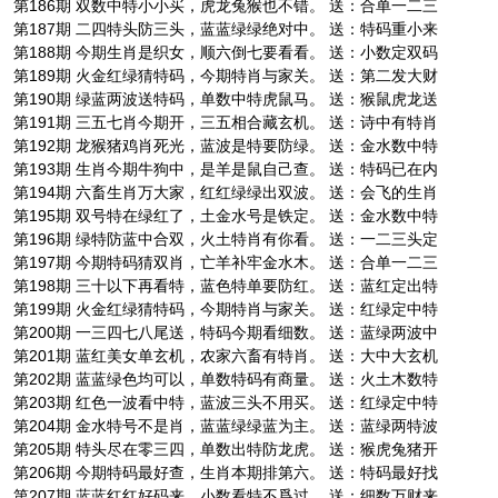
第186期 双数中特小小买，虎龙兔猴也不错。 送：合单一二三
第187期 二四特头防三头，蓝蓝绿绿绝对中。 送：特码重小来
第188期 今期生肖是织女，顺六倒七要看看。 送：小数定双码
第189期 火金红绿猜特码，今期特肖与家关。 送：第二发大财
第190期 绿蓝两波送特码，单数中特虎鼠马。 送：猴鼠虎龙送
第191期 三五七肖今期开，三五相合藏玄机。 送：诗中有特肖
第192期 龙猴猪鸡肖死光，蓝波是特要防绿。 送：金水数中特
第193期 生肖今期牛狗中，是羊是鼠自己查。 送：特码已在内
第194期 六畜生肖万大家，红红绿绿出双波。 送：会飞的生肖
第195期 双号特在绿红了，土金水号是铁定。 送：金水数中特
第196期 绿特防蓝中合双，火土特肖有你看。 送：一二三头定
第197期 今期特码猜双肖，亡羊补牢金水木。 送：合单一二三
第198期 三十以下再看特，蓝色特单要防红。 送：蓝红定出特
第199期 火金红绿猜特码，今期特肖与家关。 送：红绿定中特
第200期 一三四七八尾送，特码今期看细数。 送：蓝绿两波中
第201期 蓝红美女单玄机，农家六畜有特肖。 送：大中大玄机
第202期 蓝蓝绿色均可以，单数特码有商量。 送：火土木数特
第203期 红色一波看中特，蓝波三头不用买。 送：红绿定中特
第204期 金水特号不是肖，蓝蓝绿绿蓝为主。 送：蓝绿两特波
第205期 特头尽在零三四，单数出特防龙虎。 送：猴虎兔猪开
第206期 今期特码最好查，生肖本期排第六。 送：特码最好找
第207期 蓝蓝红红好码来，小数看特不爲过。 送：细数万财来