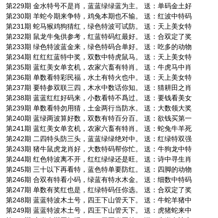
第229期 金水特号不是肖，蓝蓝绿绿蓝为主。 送：单码金土好
第230期 羊蛇今期来争特，鸡兔本期也不输。 送：红波中特码
第231期 蛇马猴鸡狗猜红，绿色特波可试防。 送：天上美女特
第232期 鼠龙牛兔供参考，红蓝特码红最好。 送：合双定了奖
第233期 绿色特波蓝金来，绿色特码合单好。 送：吃多的动物
第234期 红红红蓝特中奖，双数中特虎鼠马。 送：天上美女特
第235期 蓝红美女单玄机，农家六畜有特肖。 送：牛虎马中肖
第236期 单数看特彩民福，水土有特火也中。 送：天上美女特
第237期 要特参双联三四，木水中数话你知。 送：猜耕田之肖
第238期 蓝蓝红红好码来，小数看特不爲过。 送：要钱看美女
第239期 单数看特勿用猜，土金两行当防水。 送：大数领大奖
第240期 蓝绿两波算好数，双数有特百分百。 送：欲钱买第一
第241期 蓝红美女单玄机，农家六畜有特肖。 送：蛇兔牛羊死
第242期 二四特头防三头，蓝蓝绿绿绝对中。 送：红绿特双强
第243期 猪牛鼠虎龙肖好，大数特码帮你忙。 送：牛狗龙中特
第244期 红色特波离不开，红红绿绿还是旺。 送：诗中寻生肖
第245期 三十以下再看特，蓝色特单要防红。 送：四脚的动物
第246期 合双有特看小码，绿蓝有特水木金。 送：细数中特码
第247期 单数有奖红也是，红绿特码任你选。 送：合双定了奖
第248期 蓝蓝特波木土号，四王下山管天下。 送：牛蛇羊猪中
第249期 蓝蓝特波木土号，四王下山管天下。 送：虎猪蛇来中