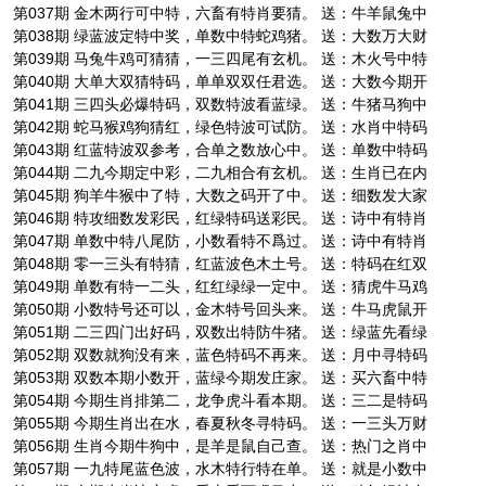
第037期 金木两行可中特，六畜有特肖要猜。 送：牛羊鼠兔中
第038期 绿蓝波定特中奖，单数中特蛇鸡猪。 送：大数万大财
第039期 马兔牛鸡可猜猜，一三四尾有玄机。 送：木火号中特
第040期 大单大双猜特码，单单双双任君选。 送：大数今期开
第041期 三四头必爆特码，双数特波看蓝绿。 送：牛猪马狗中
第042期 蛇马猴鸡狗猜红，绿色特波可试防。 送：水肖中特码
第043期 红蓝特波双参考，合单之数放心中。 送：单数中特码
第044期 二九今期定中彩，二九相合有玄机。 送：生肖已在内
第045期 狗羊牛猴中了特，大数之码开了中。 送：细数发大家
第046期 特攻细数发彩民，红绿特码送彩民。 送：诗中有特肖
第047期 单数中特八尾防，小数看特不爲过。 送：诗中有特肖
第048期 零一三头有特猜，红蓝波色木土号。 送：特码在红双
第049期 单数有特一二头，红红绿绿一定中。 送：猜虎牛马鸡
第050期 小数特号还可以，金木特号回头来。 送：牛马虎鼠开
第051期 二三四门出好码，双数出特防牛猪。 送：绿蓝先看绿
第052期 双数就狗没有来，蓝色特码不再来。 送：月中寻特码
第053期 双数本期小数开，蓝绿今期发庄家。 送：买六畜中特
第054期 今期生肖排第二，龙争虎斗看本期。 送：三二是特码
第055期 今期生肖出在水，春夏秋冬寻特码。 送：一三头万财
第056期 生肖今期牛狗中，是羊是鼠自己查。 送：热门之肖中
第057期 一九特尾蓝色波，水木特行特在单。 送：就是小数中