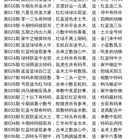
第016期 今期生肖金水开，百度好运一点通。 送：红蓝选三头
第017期 六畜生肖发大家，红红绿绿出双波。 送：诗中有特肖
第018期 零一三头有特猜，红蓝波色木土号。 送：四脚的动物
第019期 今期特码猜双肖，亡羊补牢金水木。 送：红蓝选三头
第020期 五期之内出六尾，小数中特你看看。 送：土火金号特
第021期 家中之物算特肖，红绿不离上期码。 送：金门来中特
第022期 蓝蓝绿绿有人中，玄机自在读书人。 送：小蓝数爲主
第023期 红蓝特波双参考，合单之数放心中。 送：吃多的动物
第024期 绿特防蓝中合双，火土特肖有你看。 送：红蓝特中大
第025期 红绿两波出特码，鼠虎生肖有码寻。 送：家中物定中
第026期 蓝蓝蓝绿自己定，金木土中有数拣。 送：想钱买四王
第027期 特码本期强双数，零一二头一定中。 送：细数中特码
第028期 号双波为红与绿，合单小数玄机到。 送：狗马猴必中
第029期 鸡马猪猴应爲杀，单数中奖是好事。 送：家中偷吃物
第030期 三十以下有特码，蓝蓝红红定有特。 送：特码最好找
第031期 今期就看小数号，蛇猪虎肖有参考。 送：合双有码来
第032期 红蓝今期有特码，双数特码金水数。 送：龙凤配合中
第033期 红双防蓝试火土，零二特头有你看。 送：单数中彩民
第034期 今期特码猜双肖，亡羊补牢金水木。 送：特码在内找
第035期 红蓝特波双参考，合单之数放心中。 送：金木土数中
第036期 二四特头可能中，鸡飞狗跳猛虎来。 送：家中六畜物