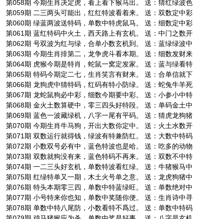
第058期 今期生肖决定虎，看上看下猴马出。 送：猜红绿波色
第059期 二三两头可能出，红红特波看着来。 送：双数定中彩
第060期 绿蓝两波送特码，单数中特虎鼠马。 送：细数定中彩
第061期 蓝红特码中火土，西天路上有玄机。 送：中门之数开
第062期 号双波为红与绿，合单小数玄机到。 送：蓝绿绿波中
第063期 今期生肖排第二，龙争虎斗看本期。 送：细数发财来
第064期 虎猴今期是特肖，蛇鼠一窝定发家。 送：蓝与绿看特
第065期 特码今期定二七，生肖笑言有财来。 送：合单信就下
第066期 龙狗虎中猜特码，红码有特小防绿。 送：蛇兔牛羊死
第067期 龙蛇鼠狗必中彩，细数今期要中彩。 送：小参小中特
第068期 金火土数算硬中，零三四头好特段。 送：单码金土中
第069期 蓝色一波藏绿机，八字一尾有平码。 送：猜虎龙狗猪
第070期 今期生肖牛马狗，开出大数你定中。 送：火土水数开
第071期 双数运行就得钱，绿波有特兼防红。 送：大数中特码
第072期 小数双号必有中，蓝色特波也是哈。 送：吃多的动物
第073期 双数就狗没有来，蓝色特码不再来。 送：双数不中特
第074期 一二三头好玄机，单数特波看红绿。 送：牛猪猴马中
第075期 红绿特单又一期，木土火号单之意。 送：龙虎狗猪中
第076期 特头本期零三四，单数中特蓝绿旺。 送：单数绝对中
第077期 小号特来你也知，单数中奖随你便。 送：生肖诗中寻
第078期 单数中特八尾防，小数看特不爲过。 送：单数中特码
第079期 鸡马猪猴应为杀，单数中奖是好事。 送：八字是玄机