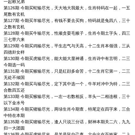
一起称兄弟
第126期 今期买蛇输尽光，天大地大我最大，生肖特码在一起，一五
尾数有玄机
第127期 今期买羊输尽光，有钱不要去买狗，特码就是兔四八，三十
之数有玄机
第128期 今期买牛输尽光，性顽贪耍毛猴子，生肖今期土字头，四三
三七带六来
第129期 今期买鸡输尽光，平生志气与天高，十二生肖本领强，三从
四德卦女样
第130期 今期买虎输尽光，能大能大显神通，生肖诗中有言明，二三
今期选一码
第131期 今期买猴输尽光，只是紅顔多命苦，十二生肖它第一，二三
无处不倾国
第132期 今期买马输尽光，定下其中选一个，牛羊对冲中为特，二三
合数四五还
第133期 今期买猴输尽光，一左一右数相反，羊头一二相连根，三十
以下金水号
第134期 今期买猪输尽光，两绿生肖今期查，特尾定在四字来，三合
中特在本期
第135期 今期买猪输尽光，逢人只说三分话，财神本期关二六，九九
归一大团圆
第136期 今期买虎输尽光，是羊是鼠自己查，六合出在百姓家，二上