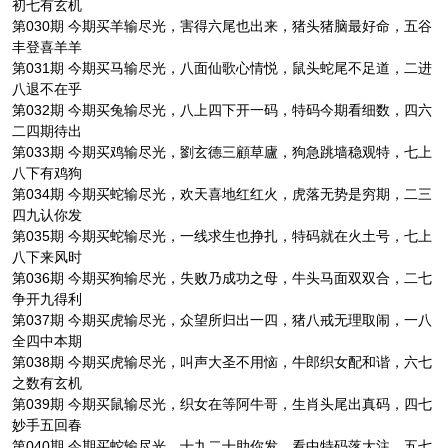
初七有玄机
第030期 今期买羊输尽光，害得六尾也出来，猪头猪脑最好命，五谷
丰登喜羊羊
第031期 今期买马输尽光，八面仙歌心情悦，鼠头蛇尾不足道，二进
八退不在乎
第032期 今期买兔输尽光，八上四下开一码，特码今期看细数，四六
二四期待出
第033期 今期买鸡输尽光，劉玄德三顧草廬，狗急跳墙稳观特，七上
八下有鸡狗
第034期 今期买蛇输尽光，欢天喜地红红火，虎落无势是穷期，二三
四九认你发
第035期 今期买蛇输尽光，一线求生也挣扎，特码就在火土号，七上
八下来风时
第036期 今期买狗输尽光，失败乃成功之母，牛头马面双双合，二七
争开九得利
第037期 今期买虎输尽光，众望所归出一四，猪八戒无理取闹，一八
全四中本期
第038期 今期买虎输尽光，叫声大圣不用恼，牛郎织女配和谐，六七
之数有玄机
第039期 今期买鼠输尽光，织女在等阿牛哥，生肖头尾出真码，四七
妙手五回春
第040期 今期买蛇输尽光，十九二十助你发，看中特码落大注，五七