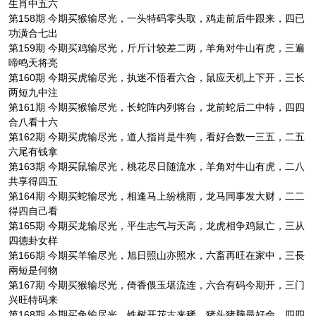
生肖中五六
第158期 今期买猴输尽光，一头特码零头取，鸡走前后牛跟来，四已
功潢合七出
第159期 今期买鸡输尽光，斤斤计较差二两，羊角对牛山有虎，三遍
啼鸣天将亮
第160期 今期买虎输尽光，执迷不悟看六合，鼠应天机上下开，三长
两短九中注
第161期 今期买猴输尽光，长蛇阵内列将台，龙前蛇后二中特，四四
合八看十六
第162期 今期买虎输尽光，道人指肖是牛狗，看好合数一三五，二五
六尾有钱拿
第163期 今期买鼠输尽光，桃花尽日随流水，羊角对牛山有虎，二八
共享得四五
第164期 今期买蛇输尽光，相逢马上纷桃雨，龙马同事发大财，二二
得四自己看
第165期 今期买龙输尽光，平生志气与天高，龙虎相争鸡鼠亡，三从
四德卦女样
第166期 今期买羊输尽光，旭日照山亦照水，六畜再旺在家中，三長
兩短是何物
第167期 今期买猴输尽光，倚香偎玉堪流连，六合有码今期开，三门
兴旺特码来
第168期 今期买兔输尽光，铁树开花古来稀，猪头猪脑最好命，四四