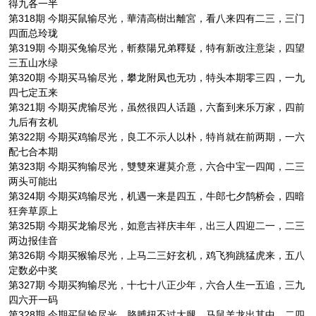
得九各一半
第318期 今期买鼠输尽光，華清高樹出離宮，看八来四有二三，三门
四面总玲珑
第319期 今期买兔输尽光，斬蔡陽兄弟釋疑，特有新改注意柒，四望
三五山水绿
第320期 今期买马输尽光，攀龙附凤也无功，特头本期零三四，一九
四七定五来
第321期 今期买虎输尽光，虽然很四人话题，六畜到来乐万家，四前
九后有玄机
第322期 今期买鸡输尽光，良工不示人以朴，特肖就在前两期，一六
配七合本期
第323期 今期买狗输尽光，雙雙來遲莫介意，六合中宝一四闻，二三
两头可能出
第324期 今期买鸡输尽光，机遇一来是四五，牛郎七夕鹊桥会，四暗
狂奔草原上
第325期 今期买龙输尽光，如意吉祥庆丰年，出三人四迎二一，二三
两边报佳音
第326期 今期买猴输尽光，上马二三好玄机，鸡飞狗跳猛虎来，五八
定数必中奖
第327期 今期买狗输尽光，十七十八正少年，六合人生一五追，三九
四六开一码
第328期 今期买鼠输尽光，胳膊扭不过大腿，马鼠羊龙出其中，二四