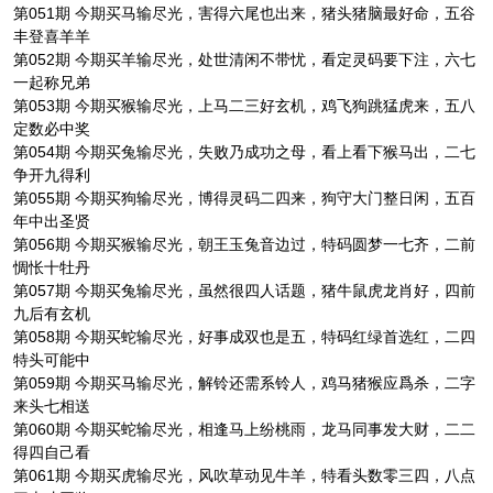
第051期 今期买马输尽光，害得六尾也出来，猪头猪脑最好命，五谷
丰登喜羊羊
第052期 今期买羊输尽光，处世清闲不带忧，看定灵码要下注，六七
一起称兄弟
第053期 今期买猴输尽光，上马二三好玄机，鸡飞狗跳猛虎来，五八
定数必中奖
第054期 今期买兔输尽光，失败乃成功之母，看上看下猴马出，二七
争开九得利
第055期 今期买狗输尽光，博得灵码二四来，狗守大门整日闲，五百
年中出圣贤
第056期 今期买猴输尽光，朝王玉兔音边过，特码圆梦一七齐，二前
惆怅十牡丹
第057期 今期买兔输尽光，虽然很四人话题，猪牛鼠虎龙肖好，四前
九后有玄机
第058期 今期买蛇输尽光，好事成双也是五，特码红绿首选红，二四
特头可能中
第059期 今期买马输尽光，解铃还需系铃人，鸡马猪猴应爲杀，二字
来头七相送
第060期 今期买蛇输尽光，相逢马上纷桃雨，龙马同事发大财，二二
得四自己看
第061期 今期买虎输尽光，风吹草动见牛羊，特看头数零三四，八点