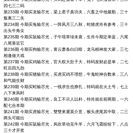
四七三二码
第233期 今期买龙输尽光，梁上君子真功夫，六畜之中他最勤，三十
叛离三二失
第234期 今期买兔输尽光，一阵风月三八秋，蛇猪虎肖有参考，三十
出头牛角尖
第235期 今期买鼠输尽光，子午瑶草绿未衰，生肖今期定单蓝，六尾
八尾靠近它
第236期 今期买狗输尽光，黄云萧条白曰暗，龙马精神发大家，三七
相逢做大戏
第237期 今期买鸡输尽光，官大权大肚子大，特码发财必是单，二七
旺后四九劲
第238期 今期买猪输尽光，买虎买鸡不理想，牛鬼蛇神合数来，三八
和气能生财
第239期 今期买蛇输尽光，一线求生也挣扎，特码就在火土号，七上
八下来风时
第240期 今期买鸡输尽光，良工不示人以朴，特肖就在前两期，一六
配七合本期
第241期 今期买虎输尽光，雙雙來遲莫介意，猴头虎尾其中取，二三
两头可能出
第242期 今期买鼠输尽光，风吹草动见牛羊，六月飞霜纷纷下，八点
三十才开奖