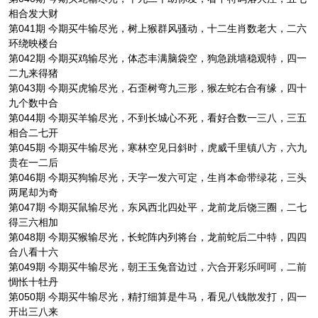
相合发大财
第041期 今期买牛输尽光，树上猴群风骚动，十二生肖数老大，二六
环绕映楼台
第042期 今期买鸡输尽光，体态丰满脑袋空，狗急跳墙稳观特，四一
二九来得猪
第043期 今期买虎输尽光，石歪树弯九三形，猴左蛇右合有缘，四十
九个数中合
第044期 今期买羊输尽光，不到长城心不死，看好合数一三八，三五
相合二七开
第045期 今期买牛输尽光，寒林空见日斜时，虎威千里镇八方，六九
贵在一二后
第046期 今期买狗输尽光，天字一发六可定，生肖本命带绿花，三头
两尾却为奇
第047期 今期买鼠输尽光，东风西北四处平，龙前龙后饶三圈，二七
得三六相加
第048期 今期买猴输尽光，长蛇阵内列将台，龙前蛇后二中特，四四
合八看十六
第049期 今期买牛输尽光，朝王玉兔音边过，六合开彩乐呵呵，二前
惆怅十牡丹
第050期 今期买牛输尽光，精打细算是牛马，看见八钱散发打，四一
开出三八来