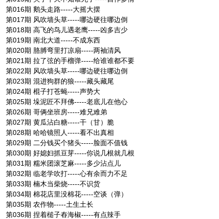
第016期 鹅头走路-----大摇大摆
第017期 风吹墙头草-----哪边硬往哪边倒
第018期 高飞的鸟儿遇老鹰-----凶多吉少
第019期 南北大道-----不成东西
第020期 胳膊弯里打凉扇-----两袖清风
第021期 拉了弦的手榴弹-----给谁谁都不要
第022期 风吹墙头草-----哪边硬往哪边倒
第023期 混进狗群的狼-----藏头藏尾
第024期 棍子打苍蝇-----声势大
第025期 垛泥匠不拜佛-----老底儿在他心
第026期 哥俩坐班房-----难兄难弟
第027期 黄瓜沾白糖-----干（甘）脆
第028期 哈哈镜照人-----看不出真相
第029期 二分钱买个猪头-----脸面不值钱
第030期 好媳妇抓豆芽-----你说几根就几根
第031期 糯米团滚芝麻-----多少沾点儿
第032期 临老学吹打-----心有余而力不足
第033期 楠木当柴烧-----不识货
第034期 棉花店里没棉花-----空谈（弹）
第035期 农作物-----土生土长
第036期 捏着槌子舂海椒-----有点辣手