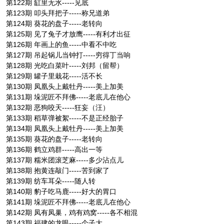
第122期 缸里无水-----见底
第123期 叩头拜把子-----称兄道弟
第124期 葵花的盘子-----老转向
第125期 见了兔子才放鹰-----有利才出征
第126期 年画上的鱼-----中看不中吃
第127期 吊起锅儿当钟打-----穷得丁当响
第128期 光吃白菜叶-----刘邦（留帮）
第129期 罐子里栽花-----活不长
第130期 凤凰头上戴牡丹-----美上加美
第131期 垛泥匠不拜佛-----老底儿在他心
第132期 恶狗咬天-----狂妄（汪）
第133期 稻草弹被絮-----不是正经胎子
第134期 凤凰头上戴牡丹-----美上加美
第135期 葵花的盘子-----老转向
第136期 鹤立鸡群-----高出一等
第137期 糯米团滚芝麻-----多少沾点儿
第138期 抱黄连敲门-----苦到家了
第139期 纺车耳朵-----随人转
第140期 豹子吃马鹿-----好大的胃口
第141期 垛泥匠不拜佛-----老底儿在他心
第142期 凤有凤巢，鸡有鸡窝-----各不相混
第143期 福建的龙眼-----个子大