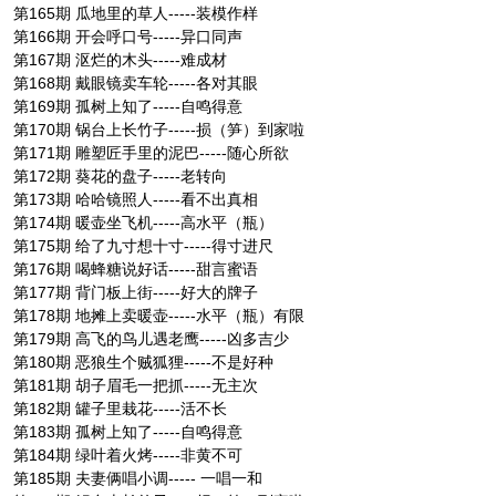
第165期 瓜地里的草人-----装模作样
第166期 开会呼口号-----异口同声
第167期 沤烂的木头-----难成材
第168期 戴眼镜卖车轮-----各对其眼
第169期 孤树上知了-----自鸣得意
第170期 锅台上长竹子-----损（笋）到家啦
第171期 雕塑匠手里的泥巴-----随心所欲
第172期 葵花的盘子-----老转向
第173期 哈哈镜照人-----看不出真相
第174期 暖壶坐飞机-----高水平（瓶）
第175期 给了九寸想十寸-----得寸进尺
第176期 喝蜂糖说好话-----甜言蜜语
第177期 背门板上街-----好大的牌子
第178期 地摊上卖暖壶-----水平（瓶）有限
第179期 高飞的鸟儿遇老鹰-----凶多吉少
第180期 恶狼生个贼狐狸-----不是好种
第181期 胡子眉毛一把抓-----无主次
第182期 罐子里栽花-----活不长
第183期 孤树上知了-----自鸣得意
第184期 绿叶着火烤-----非黄不可
第185期 夫妻俩唱小调----- 一唱一和