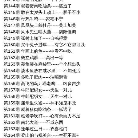
第144期 就着猪肉吃油条-----腻透了
第145期 敢在太岁头上动土-----胆子不小
第146期 母鸡叫鸣-----家宅不宁
第147期 凤凰头上戴牡丹-----美上加美
第148期 风水先生唱大曲-----阴阳怪调
第149期 孤树上知了-----自鸣得意
第150期 买个兔子过年-----有它不它都可以
第151期 年画上的鱼-----中看不中吃
第152期 鹤立鸡群-----高出一等
第153期 菱角装在麻袋里-----个个想出头
第154期 淡水鱼放在咸水里-----不知死活
第155期 多吃了肥肉-----油嘴滑舌
第156期 高飞的鸟儿遇老鹰-----凶多吉少
第157期 牛郎配织女-----天生一对儿
第158期 牛郎配织女-----天生一对儿
第159期 庙堂里失盗-----神不知鬼不觉
第160期 就着猪肉吃油条-----腻透了
第161期 临老学吹打-----心有余而力不足
第162期 南北大道-----不成东西
第163期 逢年过生日-----双喜临门
第164期 梁山伯与祝英台-----生死不离~