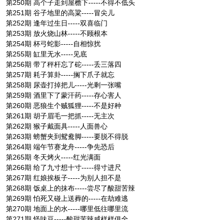
第250期 高个子走到屋檐下-----不得不低头
第251期 谷子地里的高粱-----冒尖儿
第252期 逢年过生日-----双喜临门
第253期 放火烧山林-----不顾根本
第254期 杯弓蛇影-----自相惊扰
第255期 缸里无水-----见底
第256期 带了秤杆忘了砣-----丢三落四
第257期 耗子算卦-----搁下爪子就忘
第258期 尿壶打掉把儿-----光剩一张嘴
第259期 酒里下了蒙汗药-----存心害人
第260期 恶狼生个贼狐狸-----不是好种
第261期 胡子眉毛一把抓-----无主次
第262期 猴子戴面具-----人面兽心
第263期 螃蟹夹到鸳鸯脚-----要脱不得脱
第264期 端午节赛龙舟-----争先恐后
第265期 冬天烤火-----红光满面
第266期 给了九寸想十寸-----得寸进尺
第267期 红娘挨板子-----为别人担不是
第268期 饭桌上的抹布-----尝尽了酸甜苦辣
第269期 怕死又碰上送葬的-----在劫难逃
第270期 地面上的水-----哪里低往哪里流
第271期 怪味豆-----酸甜苦辣咸样样俱全