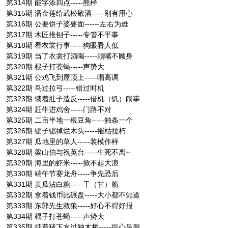
第314期 能字添四点-----熊样
第315期 潘金莲给武松敬酒-----别有用心
第316期 公要饼子婆要面------左右为难
第317期 木匠推刨子-----专管不平事
第318期 看衣裳行事-----狗眼看人低
第319期 当了衣裳打酒喝-----顾嘴不顾身
第320期 棍子打苍蝇-----声势大
第321期 公鸡飞到屋顶上-----唱高调
第322期 鸟过拉弓-----错过时机
第323期 饿着肚子造反-----借机（饥）闹事
第324期 赶牛进鸡舍-----门路不对
第325期 二亩半地一根豆角-----独条一个
第326期 锯子锯掉烂木头-----摧枯拉朽
第327期 瓜地里的草人-----装模作样
第328期 梁山伯与祝英台-----生死不离~
第329期 海里的虾米-----掀不起大浪
第330期 端午节赛龙舟-----争先恐后
第331期 黄瓜沾白糖-----干（甘）脆
第332期 拿着钱币比碾盘-----大小都不知道
第333期 东郭先生救狼-----好心不得好报
第334期 棍子打苍蝇-----声势大
第335期 掂着猪下水过独木桥-----提心吊胆