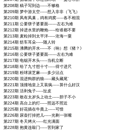
第208期 稿子写到边-----不够格
第209期 梦中游太空-----想入非非（飞飞）
第210期 凤有凤巢，鸡有鸡窝-----各不相混
第211期 公要饼子婆要面------左右为难
第212期 掉进水里的鞭炮-----给谁都不要
第213期 麦粒掉到太平洋-----沧海一粟
第214期 纺车耳朵-----随人转
第215期 沸腾的开水-----不（响）想《猪？》
第216期 公要饼子婆要面------左右为难
第217期 电锯开木头-----当机立断
第218期 给了九寸想十寸-----得寸进尺
第219期 粉球滚芝麻-----多少沾点
第220期 混进狗群的狼-----藏头藏尾`
第221期 顶撞地皇上又装疯-----算什么好汉
第222期 活剥兔子-----扯皮
第223期 敢在太岁头上动土-----胆子不小
第224期 高台上的灯-----照远不照近
第225期 好花插在牛粪上-----可惜
第226期 尿壶打掉把儿-----光剩一张嘴
第227期 冬天烤火-----红光满面
第228期 抱黄连敲门-----苦到家了