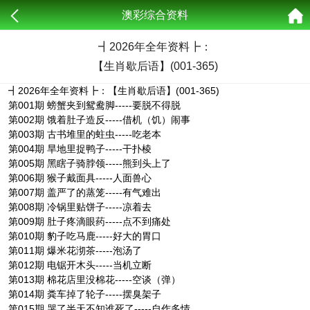
澳彩综合资料
┫
2026年全年资料┣：
【生肖歇后语】(001-365)
┫2026年全年资料┣：【生肖歇后语】(001-365)
第001期 螃蟹夹到鸳鸯脚-----要脱不得脱
第002期 饿着肚子造反-----借机（饥）闹事
第003期 古书堆里的蛀虫-----吃老本
第004期 旱地里捉鸭子-----干扑棱
第005期 黑瞎子骑脖领-----熊到头上了
第006期 猴子戴面具-----人面兽心
第007期 盖严了的蒸笼-----有气难出
第008期 冷锅里贴饼子-----凉着去
第009期 肚子疼滴眼药-----点不到痛处
第010期 豹子吃马鹿-----好大的胃口
第011期 爆米花沏茶-----泡汤了
第012期 电锯开木头-----当机立断
第013期 棉花店里没棉花-----空谈（弹）
第014期 粪车掉了轮子-----摆臭架子
第015期 哭了半天不知谁死了-----自作多情