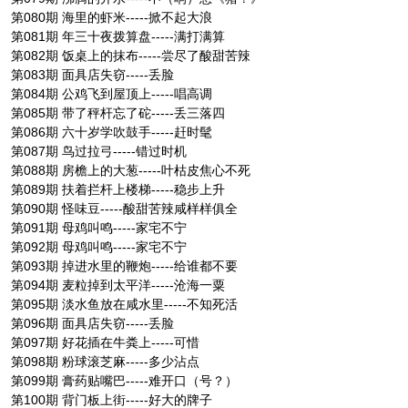
第080期 海里的虾米-----掀不起大浪
第081期 年三十夜拨算盘-----满打满算
第082期 饭桌上的抹布-----尝尽了酸甜苦辣
第083期 面具店失窃-----丢脸
第084期 公鸡飞到屋顶上-----唱高调
第085期 带了秤杆忘了砣-----丢三落四
第086期 六十岁学吹鼓手-----赶时髦
第087期 鸟过拉弓-----错过时机
第088期 房檐上的大葱-----叶枯皮焦心不死
第089期 扶着拦杆上楼梯-----稳步上升
第090期 怪味豆-----酸甜苦辣咸样样俱全
第091期 母鸡叫鸣-----家宅不宁
第092期 母鸡叫鸣-----家宅不宁
第093期 掉进水里的鞭炮-----给谁都不要
第094期 麦粒掉到太平洋-----沧海一粟
第095期 淡水鱼放在咸水里-----不知死活
第096期 面具店失窃-----丢脸
第097期 好花插在牛粪上-----可惜
第098期 粉球滚芝麻-----多少沾点
第099期 膏药贴嘴巴-----难开口（号？）
第100期 背门板上街-----好大的牌子