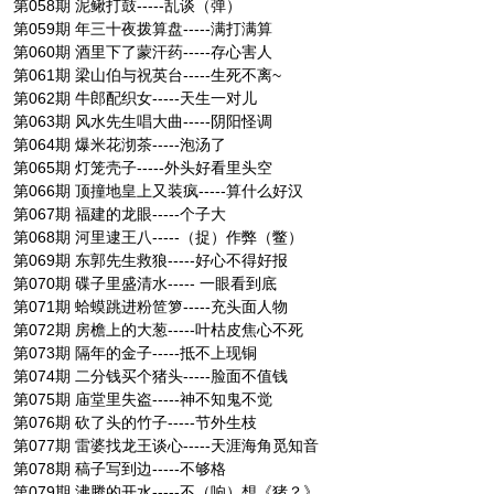
第058期 泥鳅打鼓-----乱谈（弹）
第059期 年三十夜拨算盘-----满打满算
第060期 酒里下了蒙汗药-----存心害人
第061期 梁山伯与祝英台-----生死不离~
第062期 牛郎配织女-----天生一对儿
第063期 风水先生唱大曲-----阴阳怪调
第064期 爆米花沏茶-----泡汤了
第065期 灯笼壳子-----外头好看里头空
第066期 顶撞地皇上又装疯-----算什么好汉
第067期 福建的龙眼-----个子大
第068期 河里逮王八-----（捉）作弊（鳖）
第069期 东郭先生救狼-----好心不得好报
第070期 碟子里盛清水----- 一眼看到底
第071期 蛤蟆跳进粉笸箩-----充头面人物
第072期 房檐上的大葱-----叶枯皮焦心不死
第073期 隔年的金子-----抵不上现铜
第074期 二分钱买个猪头-----脸面不值钱
第075期 庙堂里失盗-----神不知鬼不觉
第076期 砍了头的竹子-----节外生枝
第077期 雷婆找龙王谈心-----天涯海角觅知音
第078期 稿子写到边-----不够格
第079期 沸腾的开水-----不（响）想《猪？》