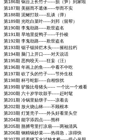
第186期 锅台上长竹子-----损（笋）到家啦
第187期 美丽而不遮体-----华而不实
第188期 泥鳅打鼓-----乱谈（弹）
第189期 光吃白菜叶-----刘邦（留帮）
第190期 李鬼劫路-----欺世盗名
第191期 旱地里捉鸭子-----干扑棱
第192期 李鬼劫路-----欺世盗名
第193期 锯子锯掉烂木头-----摧枯拉朽
第194期 脑门上开口-----对天说话
第195期 恶狗咬天-----狂妄（汪）
第196期 年画上的鱼-----中看不中吃
第197期 砍了头的竹子-----节外生枝
第198期 杯弓蛇影-----自相惊扰
第199期 驴脸比母猪头----- 一个比一个难看
第200期 六十岁学吹鼓手-----赶时髦
第201期 冷锅里贴饼子-----凉着去
第202期 放火烧山林-----不顾根本
第203期 灯笼壳子-----外头好看里头空
第204期 能字添四点-----熊样
第205期 胳膊弯里打凉扇-----两袖清风
第206期 钢精锅炒菜-----热得急，凉得快
第207期 掂着猪下水过独木桥-----提心吊胆