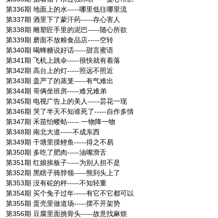
第336期 地面上的水-----哪里低往哪里流
第337期 酒里下了蒙汗药-----存心害人
第338期 雕塑匠手里的泥巴-----随心所欲
第339期 磨面不放粮食品店-----空转
第340期 喝蜂糖说好话-----甜言蜜语
第341期 飞机上跳伞-----很快就有着落
第342期 高台上的灯-----照远不照近
第343期 盖严了的蒸笼-----有气难出
第344期 哥俩坐班房-----难兄难弟
第345期 电视广告上的美人-----昙花一现
第346期 哭了半天不知谁死了-----自作多情
第347期 禾苗怕蝼蛄----- 一物降一物
第348期 南北大道-----不成东西
第349期 干塘里摸鲤鱼-----得之不易
第350期 多吃了肥肉-----油嘴滑舌
第351期 红娘挨板子-----为别人担不是
第352期 黑瞎子骑脖领-----熊到头上了
第353期 没有砣的秤-----不知轻重
第354期 买个兔子过年-----有它不它都可以
第355期 蛋壳里做道场-----摆不开架势
第356期 豆腐里面挑骨头-----故意找麻烦