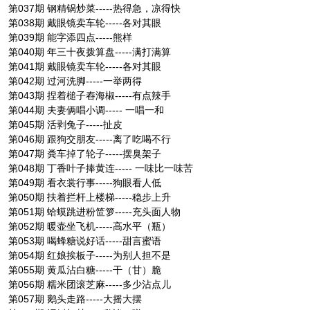
第037期 钢精锅炒菜-----热得急，凉得快
第038期 戴眼镜卖车轮-----各对其眼
第039期 能字添四点-----熊样
第040期 年三十夜拨算盘-----满打满算
第041期 戴眼镜卖车轮-----各对其眼
第042期 过河洗脚-----一举两得
第043期 捏着槌子舂海椒-----有点辣手
第044期 夫妻俩唱小调----- 一唱一和
第045期 活剥兔子-----扯皮
第046期 跟狗交朋友-----离了吃喝不行
第047期 粪车掉了轮子-----摆臭架子
第048期 丁香叶子捧黄连----- 一味比一味苦
第049期 看衣裳行事-----狗眼看人低
第050期 扶着拦杆上楼梯-----稳步上升
第051期 蛤蟆跳进粉笸箩-----充头面人物
第052期 暖壶坐飞机-----高水平（瓶）
第053期 喝蜂糖说好话-----甜言蜜语
第054期 红娘挨板子-----为别人担不是
第055期 黄瓜沾白糖-----干（甘）脆
第056期 糯米团滚芝麻-----多少沾点儿
第057期 鹅头走路-----大摇大摆