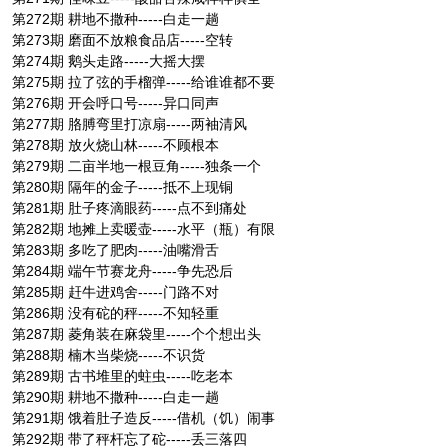
第272期 耕地不撒种-----白走一趟
第273期 磨面不放粮食品店-----空转
第274期 鹅头走路-----大摇大摆
第275期 拉了弦的手榴弹-----给谁谁都不要
第276期 开会呼口号-----异口同声
第277期 胳膊弯里打凉扇-----两袖清风
第278期 放火烧山林-----不顾根本
第279期 二亩半地一根豆角-----独条一个
第280期 隔年的金子-----抵不上现铜
第281期 肚子疼滴眼药-----点不到痛处
第282期 地摊上卖暖壶-----水平（瓶）有限
第283期 多吃了肥肉-----油嘴滑舌
第284期 端午节赛龙舟-----争先恐后
第285期 赶牛进鸡舍-----门路不对
第286期 没有砣的秤-----不知轻重
第287期 菱角装在麻袋里-----个个想出头
第288期 楠木当柴烧-----不识货
第289期 古书堆里的蛀虫-----吃老本
第290期 耕地不撒种-----白走一趟
第291期 饿着肚子造反-----借机（饥）闹事
第292期 带了秤杆忘了砣-----丢三落四