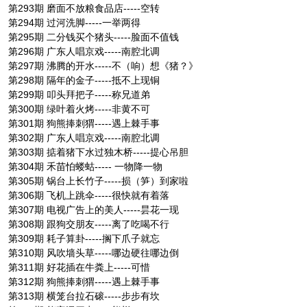
第293期 磨面不放粮食品店-----空转
第294期 过河洗脚-----一举两得
第295期 二分钱买个猪头-----脸面不值钱
第296期 广东人唱京戏-----南腔北调
第297期 沸腾的开水-----不（响）想《猪？》
第298期 隔年的金子-----抵不上现铜
第299期 叩头拜把子-----称兄道弟
第300期 绿叶着火烤-----非黄不可
第301期 狗熊捧刺猬-----遇上棘手事
第302期 广东人唱京戏-----南腔北调
第303期 掂着猪下水过独木桥-----提心吊胆
第304期 禾苗怕蝼蛄----- 一物降一物
第305期 锅台上长竹子-----损（笋）到家啦
第306期 飞机上跳伞-----很快就有着落
第307期 电视广告上的美人-----昙花一现
第308期 跟狗交朋友-----离了吃喝不行
第309期 耗子算卦-----搁下爪子就忘
第310期 风吹墙头草-----哪边硬往哪边倒
第311期 好花插在牛粪上-----可惜
第312期 狗熊捧刺猬-----遇上棘手事
第313期 横笼台拉石磙-----步步有坎