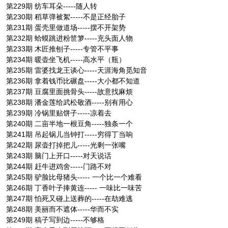
第229期 纺车耳朵-----随人转
第230期 稻草弹被絮-----不是正经胎子
第231期 蛋壳里做道场-----摆不开架势
第232期 蛤蟆跳进粉笸箩-----充头面人物
第233期 木匠推刨子-----专管不平事
第234期 暖壶坐飞机-----高水平（瓶）
第235期 雷婆找龙王谈心-----天涯海角觅知音
第236期 拿着钱币比碾盘-----大小都不知道
第237期 豆腐里面挑骨头-----故意找麻烦
第238期 潘金莲给武松敬酒-----别有用心
第239期 冷锅里贴饼子-----凉着去
第240期 二亩半地一根豆角-----独条一个
第241期 吊起锅儿当钟打-----穷得丁当响
第242期 尿壶打掉把儿-----光剩一张嘴
第243期 脑门上开口-----对天说话
第244期 赶牛进鸡舍-----门路不对
第245期 驴脸比母猪头----- 一个比一个难看
第246期 丁香叶子捧黄连----- 一味比一味苦
第247期 怕死又碰上送葬的-----在劫难逃
第248期 美丽而不遮体-----华而不实
第249期 稿子写到边-----不够格