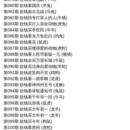
第080期 欲钱看国庆 (羊兔)
第081期 欲钱南京北战 (马兔)
第082期 欲钱找专打坏人的人(牛猪)
第083期 欲钱买讨人喜欢动物(虎兔)
第084期 欲钱买李世民 (牛羊)
第085期 欲钱看东方鱼肚白 (鸡兔)
第086期 欲钱看花 (鼠虎)
第087期 欲钱买懂得爱的动物(虎蛇)
第088期 欲钱看人民币新版一元 (猴猪)
第089期 欲钱去买万里长城 (牛鼠)
第090期 欲钹买洁身自爱动物(羊蛇)
第091期 欲钱皮笑肉不笑 (鸡狗)
第092期 欲钱看—箭双雕 (龙虎)
第093期 欲钱看神州州五号 (龙猴)
第094期 欲钱看录取通知书 (兔鼠)
第095期 欲钱看千年等一回 (牛马)
第096期 欲钱玩游戏 (鼠虎)
第097期 欲钱买大年初一 (龙羊)
第098期 欲钱买大年初一 (龙羊)
第099期 欲钱买今年 (狗鼠)
第100期 欲钱看房间 (虎蛇)