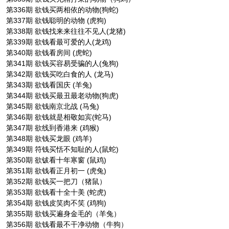
第336期 欲钱买两相依的动物(狗蛇)
第337期 欲钱聪明的动物 (虎狗)
第338期 欲钱找来来往往不见人(龙猪)
第339期 欲钱看最可爱的人(龙鸡)
第340期 欲钱看房间 (虎蛇)
第341期 欲钱买容易受骗的人(兔狗)
第342期 欲钱买吃白食的人 (龙马)
第343期 欲钱看国庆 (羊兔)
第344期 欲钱买最丑最老动物(狗虎)
第345期 欲钱南京北战 (马兔)
第346期 欲钱就是相敬如宾(蛇马)
第347期 欲线到香港来 (鸡猴)
第348期 欲钱买龙眼 (鸡羊)
第349期 符钱买恬不知耻的人(鼠蛇)
第350期 欲钹看十年寒窗 (鼠鸡)
第351期 欲钱看正月初一 (虎兔)
第352期 欲钱买一把刀（猪鼠）
第353期 欲钱看十全十美 (蛇虎)
第354期 欲钱皮笑肉不笑 (鸡狗)
第355期 欲钱买遍身金毛的（羊兔）
第356期 欲钱看最不干净动物（牛狗）