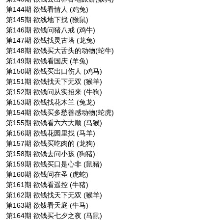
第144期 欲钱看情人 (鸡兔)
第145期 欲线地下找 (猴鼠)
第146期 欲钱问猪八戒 (鸡牛)
第147期 欲钱找灵古塔 (龙兔)
第148期 欲钱买大舌头的动物(蛇牛)
第149期 欲钱看国庆 (羊兔)
第150期 欲钱买出口伤人 (鸡马)
第151期 欲钱找天下无双 (猴羊)
第152期 欲钱问从实招来 (牛狗)
第153期 欲钱找花木兰 (兔龙)
第154期 欲钱买多愁善感动物(蛇虎)
第155期 欲钱看六六大顺 (马猴)
第156期 欲钱花园里找 (马羊)
第157期 欲钱买吃肉的 (龙狗)
第158期 欲钱去问小孩 (狗猪)
第159期 欲钱买口是心非 (鼠猪)
第160期 欲钱问在圣 (虎蛇)
第161期 欲钱看遥控 (牛猪)
第162期 欲钱找天下无双 (猴羊)
第163期 欲钹看天庭 (牛马)
第164期 欲钱买七夕之夜 (马鼠)