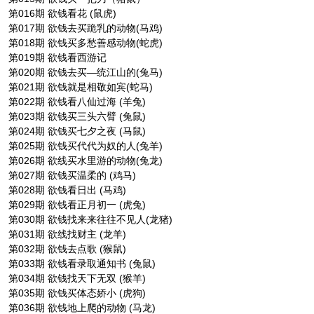
第016期 欲钱看花 (鼠虎)
第017期 欲钱去买跪乳的动物(马鸡)
第018期 欲钱买多愁善感动物(蛇虎)
第019期 欲钱看西游记
第020期 欲钱去买—统江山的(兔马)
第021期 欲钱就是相敬如宾(蛇马)
第022期 欲钱看八仙过海 (羊兔)
第023期 欲钱买三头六臂 (兔鼠)
第024期 欲钱买七夕之夜 (马鼠)
第025期 欲钱买代代为奴的人(兔羊)
第026期 欲线买水里游的动物(兔龙)
第027期 欲钱买温柔的 (鸡马)
第028期 欲钱看日出 (马鸡)
第029期 欲钱看正月初一 (虎兔)
第030期 欲钱找来来往往不见人(龙猪)
第031期 欲线找财主 (龙羊)
第032期 欲钱去点歌 (猴鼠)
第033期 欲钱看录取通知书 (兔鼠)
第034期 欲钱找天下无双 (猴羊)
第035期 欲钱买体态娇小 (虎狗)
第036期 欲钱地上爬的动物 (马龙)