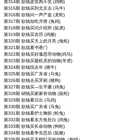
第314期 欲钱皮笑肉不笑 (鸡狗)
第315期 欲钱买到北京去 (马牛)
第316期 欲钱问一声产盘 (龙蛇)
第317期 欲钱知吃月饼 (兔鸡)
第318期 欲钱买问介绍所 (鼠虎)
第319期 欲钱买农历 (鸡猴)
第320期 欲钱买天上的月亮 (兔蛇)
第321期 欲战看书香门
第322期 欲钱买好逸恶劳动物(鸡马)
第323期 欲钱买最机灵的动物(羊虎)
第324期 欲钱找去年 (猪牛)
第325期 欲钱买广东省 (马兔)
第326期 欲钱去买牙刷 (猪狗)
第327期 欲钱买—生平庸 (鸡兔)
第328期 硝钱买家家有动物 (鼠蛇)
第329期 欲钱看日出 (马鸡)
第330期 欲钱买广东省 (马兔)
第331期 欲钱看护士胸前 (蛇兔)
第332期 欲钱看东方鱼肚白 (鸡兔)
第333期 欲钱买长命动物 (狗蛇)
第334期 欲钱看争先恐后 (鼠猴)
第335期 欲钱买无精打采的动物（狗鸡）