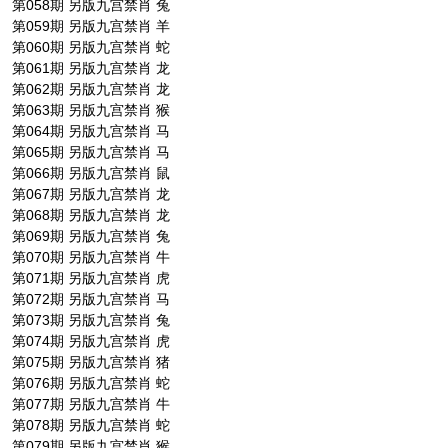
第058期 另版九宫禁肖 兔
第059期 另版九宫禁肖 羊
第060期 另版九宫禁肖 蛇
第061期 另版九宫禁肖 龙
第062期 另版九宫禁肖 龙
第063期 另版九宫禁肖 猴
第064期 另版九宫禁肖 马
第065期 另版九宫禁肖 马
第066期 另版九宫禁肖 鼠
第067期 另版九宫禁肖 龙
第068期 另版九宫禁肖 龙
第069期 另版九宫禁肖 兔
第070期 另版九宫禁肖 牛
第071期 另版九宫禁肖 虎
第072期 另版九宫禁肖 马
第073期 另版九宫禁肖 兔
第074期 另版九宫禁肖 虎
第075期 另版九宫禁肖 猪
第076期 另版九宫禁肖 蛇
第077期 另版九宫禁肖 牛
第078期 另版九宫禁肖 蛇
第079期 另版九宫禁肖 猴