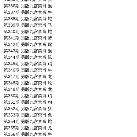
第336期 另版九宫禁肖 猴
第337期 另版九宫禁肖 牛
第338期 另版九宫禁肖 蛇
第339期 另版九宫禁肖 马
第340期 另版九宫禁肖 蛇
第341期 另版九宫禁肖 猪
第342期 另版九宫禁肖 虎
第343期 另版九宫禁肖 猴
第344期 另版九宫禁肖 鼠
第345期 另版九宫禁肖 鸡
第346期 另版九宫禁肖 牛
第347期 另版九宫禁肖 龙
第348期 另版九宫禁肖 蛇
第349期 另版九宫禁肖 龙
第350期 另版九宫禁肖 鸡
第351期 另版九宫禁肖 狗
第352期 另版九宫禁肖 猪
第353期 另版九宫禁肖 兔
第354期 另版九宫禁肖 蛇
第355期 另版九宫禁肖 龙
第356期 另版九宫禁肖 牛