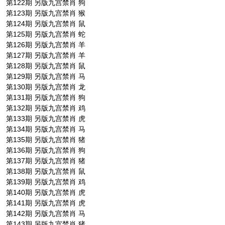
第122期 另版九宫禁肖 狗
第123期 另版九宫禁肖 猴
第124期 另版九宫禁肖 鼠
第125期 另版九宫禁肖 蛇
第126期 另版九宫禁肖 羊
第127期 另版九宫禁肖 羊
第128期 另版九宫禁肖 鼠
第129期 另版九宫禁肖 马
第130期 另版九宫禁肖 龙
第131期 另版九宫禁肖 狗
第132期 另版九宫禁肖 鸡
第133期 另版九宫禁肖 虎
第134期 另版九宫禁肖 马
第135期 另版九宫禁肖 猪
第136期 另版九宫禁肖 狗
第137期 另版九宫禁肖 猪
第138期 另版九宫禁肖 鼠
第139期 另版九宫禁肖 鸡
第140期 另版九宫禁肖 虎
第141期 另版九宫禁肖 虎
第142期 另版九宫禁肖 马
第143期 另版九宫禁肖 猪