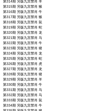
第314期 另版九宫禁肖 羊
第315期 另版九宫禁肖 猴
第316期 另版九宫禁肖 牛
第317期 另版九宫禁肖 猴
第318期 另版九宫禁肖 鼠
第319期 另版九宫禁肖 蛇
第320期 另版九宫禁肖 龙
第321期 另版九宫禁肖 马
第322期 另版九宫禁肖 牛
第323期 另版九宫禁肖 猪
第324期 另版九宫禁肖 龙
第325期 另版九宫禁肖 蛇
第326期 另版九宫禁肖 虎
第327期 另版九宫禁肖 龙
第328期 另版九宫禁肖 猪
第329期 另版九宫禁肖 羊
第330期 另版九宫禁肖 牛
第331期 另版九宫禁肖 马
第332期 另版九宫禁肖 马
第333期 另版九宫禁肖 鼠
第334期 另版九宫禁肖 牛
第335期 另版九宫禁肖 猪