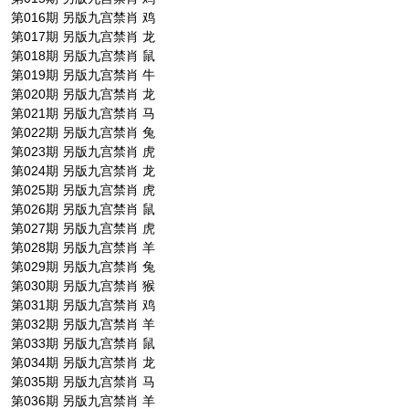
第016期 另版九宫禁肖 鸡
第017期 另版九宫禁肖 龙
第018期 另版九宫禁肖 鼠
第019期 另版九宫禁肖 牛
第020期 另版九宫禁肖 龙
第021期 另版九宫禁肖 马
第022期 另版九宫禁肖 兔
第023期 另版九宫禁肖 虎
第024期 另版九宫禁肖 龙
第025期 另版九宫禁肖 虎
第026期 另版九宫禁肖 鼠
第027期 另版九宫禁肖 虎
第028期 另版九宫禁肖 羊
第029期 另版九宫禁肖 兔
第030期 另版九宫禁肖 猴
第031期 另版九宫禁肖 鸡
第032期 另版九宫禁肖 羊
第033期 另版九宫禁肖 鼠
第034期 另版九宫禁肖 龙
第035期 另版九宫禁肖 马
第036期 另版九宫禁肖 羊