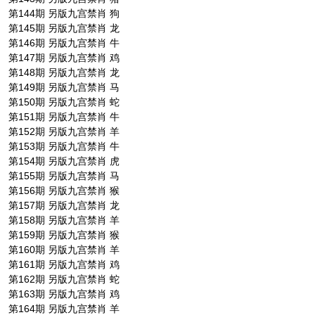
第144期 另版九宫禁肖 狗
第145期 另版九宫禁肖 龙
第146期 另版九宫禁肖 牛
第147期 另版九宫禁肖 鸡
第148期 另版九宫禁肖 龙
第149期 另版九宫禁肖 马
第150期 另版九宫禁肖 蛇
第151期 另版九宫禁肖 牛
第152期 另版九宫禁肖 羊
第153期 另版九宫禁肖 牛
第154期 另版九宫禁肖 虎
第155期 另版九宫禁肖 马
第156期 另版九宫禁肖 猴
第157期 另版九宫禁肖 龙
第158期 另版九宫禁肖 羊
第159期 另版九宫禁肖 猴
第160期 另版九宫禁肖 羊
第161期 另版九宫禁肖 鸡
第162期 另版九宫禁肖 蛇
第163期 另版九宫禁肖 鸡
第164期 另版九宫禁肖 羊