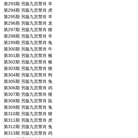
第293期 另版九宫禁肖 羊
第294期 另版九宫禁肖 虎
第295期 另版九宫禁肖 羊
第296期 另版九宫禁肖 龙
第297期 另版九宫禁肖 猪
第298期 另版九宫禁肖 羊
第299期 另版九宫禁肖 兔
第300期 另版九宫禁肖 牛
第301期 另版九宫禁肖 猴
第302期 另版九宫禁肖 猴
第303期 另版九宫禁肖 猪
第304期 另版九宫禁肖 狗
第305期 另版九宫禁肖 兔
第306期 另版九宫禁肖 鸡
第307期 另版九宫禁肖 猪
第308期 另版九宫禁肖 鼠
第309期 另版九宫禁肖 兔
第310期 另版九宫禁肖 猪
第311期 另版九宫禁肖 虎
第312期 另版九宫禁肖 兔
第313期 另版九宫禁肖 鸡