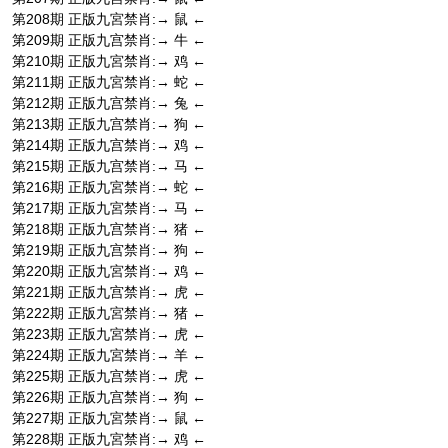
第208期 正版九宮禁肖:→ 鼠 ←
第209期 正版九宫禁肖:→ 牛 ←
第210期 正版九宮禁肖:→ 鸡 ←
第211期 正版九宮禁肖:→ 蛇 ←
第212期 正版九宫禁肖:→ 兔 ←
第213期 正版九宫禁肖:→ 狗 ←
第214期 正版九宫禁肖:→ 鸡 ←
第215期 正版九宫禁肖:→ 马 ←
第216期 正版九宮禁肖:→ 蛇 ←
第217期 正版九宮禁肖:→ 马 ←
第218期 正版九宫禁肖:→ 猪 ←
第219期 正版九宫禁肖:→ 狗 ←
第220期 正版九宮禁肖:→ 鸡 ←
第221期 正版九宫禁肖:→ 虎 ←
第222期 正版九宮禁肖:→ 猪 ←
第223期 正版九宮禁肖:→ 虎 ←
第224期 正版九宮禁肖:→ 羊 ←
第225期 正版九宫禁肖:→ 虎 ←
第226期 正版九宫禁肖:→ 狗 ←
第227期 正版九宮禁肖:→ 鼠 ←
第228期 正版九宮禁肖:→ 鸡 ←