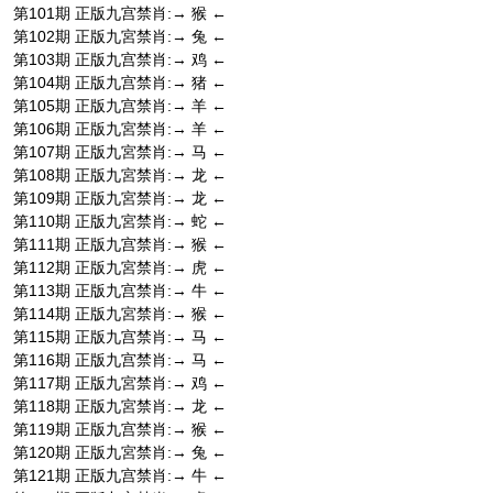
第101期 正版九宫禁肖:→ 猴 ←
第102期 正版九宮禁肖:→ 兔 ←
第103期 正版九宫禁肖:→ 鸡 ←
第104期 正版九宫禁肖:→ 猪 ←
第105期 正版九宫禁肖:→ 羊 ←
第106期 正版九宮禁肖:→ 羊 ←
第107期 正版九宮禁肖:→ 马 ←
第108期 正版九宮禁肖:→ 龙 ←
第109期 正版九宮禁肖:→ 龙 ←
第110期 正版九宮禁肖:→ 蛇 ←
第111期 正版九宫禁肖:→ 猴 ←
第112期 正版九宮禁肖:→ 虎 ←
第113期 正版九宫禁肖:→ 牛 ←
第114期 正版九宮禁肖:→ 猴 ←
第115期 正版九宫禁肖:→ 马 ←
第116期 正版九宫禁肖:→ 马 ←
第117期 正版九宮禁肖:→ 鸡 ←
第118期 正版九宮禁肖:→ 龙 ←
第119期 正版九宫禁肖:→ 猴 ←
第120期 正版九宮禁肖:→ 兔 ←
第121期 正版九宫禁肖:→ 牛 ←