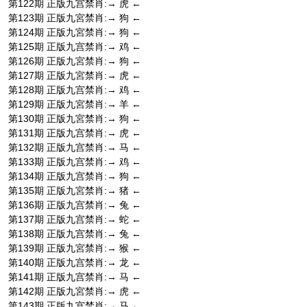
第122期 正版九宫禁肖:→ 虎 ←
第123期 正版九宮禁肖:→ 狗 ←
第124期 正版九宮禁肖:→ 狗 ←
第125期 正版九宫禁肖:→ 鸡 ←
第126期 正版九宮禁肖:→ 狗 ←
第127期 正版九宮禁肖:→ 虎 ←
第128期 正版九宫禁肖:→ 鸡 ←
第129期 正版九宮禁肖:→ 羊 ←
第130期 正版九宮禁肖:→ 狗 ←
第131期 正版九宫禁肖:→ 虎 ←
第132期 正版九宫禁肖:→ 马 ←
第133期 正版九宫禁肖:→ 鸡 ←
第134期 正版九宫禁肖:→ 狗 ←
第135期 正版九宮禁肖:→ 猪 ←
第136期 正版九宫禁肖:→ 兔 ←
第137期 正版九宫禁肖:→ 蛇 ←
第138期 正版九宫禁肖:→ 兔 ←
第139期 正版九宮禁肖:→ 猴 ←
第140期 正版九宫禁肖:→ 龙 ←
第141期 正版九宫禁肖:→ 马 ←
第142期 正版九宮禁肖:→ 虎 ←
第143期 正版九宫禁肖:→ 马 ←