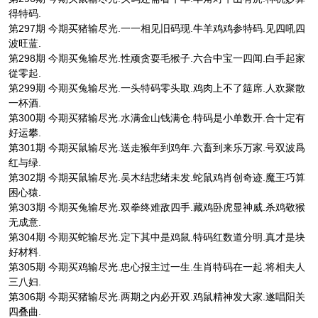
得特码.
第297期 今期买猪输尽光.一一相见旧码现.牛羊鸡鸡参特码.见四吼四
波旺蓝.
第298期 今期买兔输尽光.性顽贪耍毛猴子.六合中宝一四闻.白手起家
從零起.
第299期 今期买兔输尽光.一头特码零头取.鸡肉上不了筵席.人欢聚散
一杯酒.
第300期 今期买猪输尽光.水满金山钱满仓.特码是小单数开.合十定有
好运攀.
第301期 今期买鼠输尽光.送走猴年到鸡年.六畜到来乐万家.号双波爲
红与绿.
第302期 今期买鼠输尽光.吴木结悲绪未发.蛇鼠鸡肖创奇迹.魔王巧算
困心猿.
第303期 今期买兔输尽光.双拳终难敌四手.藏鸡卧虎显神威.杀鸡敬猴
无成意.
第304期 今期买蛇输尽光.定下其中是鸡鼠.特码红数道分明.真才是块
好材料.
第305期 今期买鸡输尽光.忠心报主过一生.生肖特码在一起.将相夫人
三八妇.
第306期 今期买猪输尽光.两期之内必开双.鸡鼠精神发大家.遂唱阳关
四叠曲.