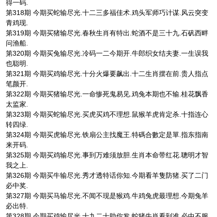
得一码.
第318期 今期买蛇输尽光.十二三多福佳术.鸡头军师巧计谋.风云突变
青鸡现.
第319期 今期买猪输尽光.春秋生肖有特出.蛇酒不是三十九.石矾西畔
问渔船.
第320期 今期买兔输尽光.冷码一二今期开.牛郎织女结夫妻.一生误我
也聪明.
第321期 今期买鸡输尽光.十分火爆要飙出.十二生肖摆在前.贵人指点
笔颜开.
第322期 今期买猪输尽光.一命惨死鬼易见.鸡兔本期也不输.桂花飘香
太监家.
第323期 今期买蛇输尽光.买虎买鸡不理想.鼠猴羊虎肯定杀.十指连心
转四绿.
第324期 今期买虎输尽光.铁扇公主找魔王.特碼合數定是單.指东指南
来开码.
第325期 今期买鸡输尽光.事到万难须放胆.生肖本命带红花.聰明才智
我之上.
第326期 今期买牛输尽光.秀才透特话你知.今期看羊隻防猪.买了二门
必中奖.
第327期 今期买马输尽光.不闻不现是猴鸡.牛鸡兔虎最理想.今期兔羊
必出特.
第328期 今期买鸡输尽光.十九二十助你发.蛇猪牛肖看到准.必中不服