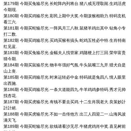
第179期 今期买兔输尽光.长蛇阵内列将台.猪八戒无理取闹.生鸡活虎
今期现.
第180期 今期买鸡输尽光.彩民上期中大奖.今期泼猴相助力.特码玄机
看三六.
第181期 今期买蛇输尽光.一阵风月三八秋.鼠猪羊鸡出其中.钻角小专
打二数.
第182期 今期买鸡输尽光.买鸡买猴有搞头.蛇鸡五牲必中特.生肖特南
红见蓝.
第183期 今期买兔输尽光.金幅夫人找管家.鸡随梗上打三回.荣华富贵
猜今期.
第184期 今期买鼠输尽光.物丰年强好气氛.牛头鼠嘴三九开.猎犬自是
山上丧.
第185期 今期买鸡输尽光.时来运转必中金.特码就是兔四八.情人眼里
出西施.
第186期 今期买鸡输尽光.一条大道能四九.牛羊鸡鸡参特码.秀才元帅
找杏花.
第187期 今期买虎输尽光.有钱不要去买鸡.十二生肖我老大.良策妙計
計計絕.
第188期 今期买虎输尽光.不如一击传他方.出三人四迎二一.山海风波
满天飞.
第189期 今期买蛇输尽光.欲钱请看沙无尽.牛猪虎鸡肖中奖.喜见树前