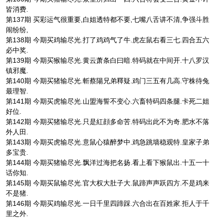
皆消费.
第137期 买彩运气很重要,白姐透特都不要,七嘴八舌讲不清,争强斗胜
闹纷纷,
第138期 今期买鸡输尽光.打了鸡鸡气了牛.虎左鼠右看三七.四合五六
必中奖.
第139期 今期买猴输尽光.黄云萧条白曰暗.特码就在中间开.十八罗汉
镇邪魔.
第140期 今期买猪输尽光.斬蔡陽兄弟釋疑.鸡门三五有几高.守株待兔
最理智.
第141期 今期买虎输尽光.山盟海誓不变心.六畜特码四条腿.卡死二姐
好位.
第142期 今期买猪输尽光.只是紅顔多命苦.特码出此不为奇.肥水不落
外人田.
第143期 今期买虎输尽光.意鼠心猿醉梦中.鸡急跳墙稳观特.皇家子弟
多宝贵.
第144期 今期买猪输尽光.飘洋过海把名扬.看上看下猴鼠出.十五一十
话你知.
第145期 今期买鼠输尽光.官大权大肚子大.鼠蹄声声跃四方.不是鸡来
不是猪.
第146期 今期买鸡输尽光.一日千里四蹄踩.六合出在百姓家.拒人于千
里之外.