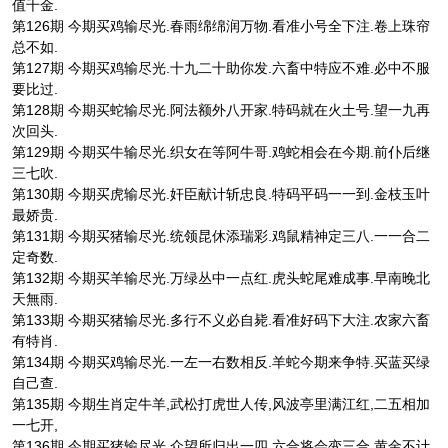
值千金.
第126期 今期买鸡输尽光.春雨绵绵润万物.看准小号全下注.卷上珠帘
总不如.
第127期 今期买鸡输尽光.十九二十助你发.六畜中特应不难.必中不服
要比过.
第128期 今期买蛇输尽光.阿法额外八开家.特码就在火土号.望一九再
次回头.
第129期 今期买牛输尽光.织女在等阿牛哥.鸡蛇相会在今期.前仆后继
三七吹.
第130期 今期买虎输尽光.奸臣献计斩忠良.特码平码一一到.金枝玉叶
最娇贵.
第131期 今期买猪输尽光.统领昆休添瑞彩.鸡鼠精神定三八.一一合二
定奇数.
第132期 今期买羊输尽光.万绿丛中一点红.虎头蛇尾难成事.早南晚北
天無雨.
第133期 今期买猪输尽光.多行不义必自毙.看准好码下大注.农家六畜
有特肖.
第134期 今期买鸡输尽光.一左一右数相反.羊蛇今期来争特.买蓝买绿
自己查.
第135期 今期生肖定牛羊,武松打虎世人传,风波亭里满江红,二五相加
一七开,
第136期 今期买猪输尽光.众望所归出一四.六合将会变三合.黄金不计