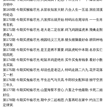
月明中.
第169期 今期买猴输尽光.从皆欢知发大财.六合人生一五追.洞在清溪
何处边.
第170期 今期买羊输尽光.六发挥出就开始.特码出在尾绿肖.一一生肖
有玄机.
第171期 今期买牛输尽光.老大老二定在家.鸡飞鸡跳猛虎来.飛禽走獸
虎傷人.
第172期 今期买虎输尽光.桃园结义三兄弟.猪头猪脑最好命.耕田种地
无财发.
第173期 今期买牛输尽光.是王是將不重要.鸡鼠虎蛇中本期.名存实亡
唔四死.
第174期 今期买牛输尽光.蛇鼠羊鸡是绝肖.买牛买兔有钱拿.看好小数
去买鼠.
第175期 今期买蛇输尽光.却说也是老迈人.特码走跳二六九.花开花落
又一村.
第176期 今期买兔输尽光.平生志气与天高.牛郎织女配和谐.独守空房
三年久.
第177期 今期买蛇输尽光.山盟海誓不变心.六畜之中他最勤.卡死二姐
好位.
第178期 今期买牛输尽光.期中夕二起相思.六畜再旺在家中.约法三章
定律寅.