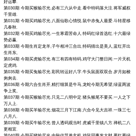
好运攀.
第030期 今期买猴输尽光.必有三六从中走.看中特码落大注.将军威权
千里雄.
第031期 今期买鸡输尽光.八面仙歌心情悦.鼠中赤兔人最爱.斗转星移
几春秋.
第032期 今期买鸡输尽光.一生寒霜苦命人.特码红绿首选红.十六最绿
势必赢.
第033期 今期生肖定龙羊,子午相冲三合出,特码猜出是美人,蓝红开出
生肖东,
第034期 今期买虎输尽光.有三有四有特码.鸡守大门整日闲.一片天机
定虎鸡.
第035期 今期买兔输尽光.彩民转运好八字.牛头鼠面双双合.岁月如梭
匆匆去.
第036期 今期六合生肖开,精打细算是牛马,龙蛇今期无希望,绿蓝两波
争上奖,
第037期 今期买猴输尽光.只见二八明中定.猪头猴尾不要买.一人之下
万人上.
第038期 今期买羊输尽光.烟花三月下江南.六合今见大吉祥.一珠三七
八月八.
第039期 今期买牛输尽光.曾人透码观当时.虎威千里镇八方.禅机二八
更相宜.
第040期 今期买猪输尽光.中秋佳节单玄机.鸡鼠同事发大财.要红要绿