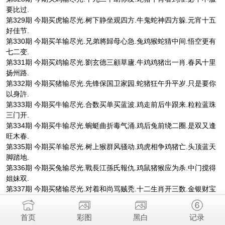
要比过.
第329期 今期买虎输尽光.树下静坐观四方.牛鬼蛇神四方躲.元宵十五
好佳节.
第330期 今期买羊输尽光.兄弟將歸母心急.兔鸡猴蛇猜中间.悟空更有
七二变.
第331期 今期买鸡输尽光.劉玄德三顧草廬.牛鸡鸡猪出一肖.春风十里
扬州路.
第332期 今期买猪输尽光.先锋保国卫家园.蛇猪狂午升平岁.只是要你
以身許.
第333期 今期买牛输尽光.合数买单买蓝波.鸡走前后牛跟来.粒粒蓝珠
三门开.
第334期 今期买牛输尽光.蜿蜓曲折毒气涌.鸡后兔前绕二圈.是双又逢
旺木春.
第335期 今期买羊输尽光.树上猴群风骚动.鸡虎相争鸡猪亡.头顶蓝天
脚踏地.
第336期 今期买兔输尽光.戰長江孫氏報仇.鸡鼠猪猴应为杀.中门搅得
姐妹双.
第337期 今期买猪输尽光.对着和尚骂贼秃.十二生肖开三数.金银财宝
随手拿.
第338期 今期买猪输尽光.一线求生也挣扎.六合开彩乐呵呵.沾请带故
首页
彩图
黑白
记录
朋友聚.