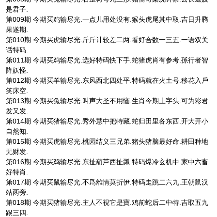
是君子.
第009期 今期买鸡输尽光.一点儿用处没有.猴头虎尾其中取.吉日升腾
果遂期.
第010期 今期买虎输尽光.斤斤计较差二两.看好合数一三五.一语双关
话特码.
第011期 今期买鸡输尽光.选好特码快下手.蛇猪虎肖有参考.孫行者智
降妖怪.
第012期 今期买羊输尽光.东风西北四处平.特码就在火土号.移花入戶
笑床空.
第013期 今期买兔输尽光.叫声大圣不用恼.生肖今期土字头.可为彩君
发又发.
第014期 今期买猪输尽光.秀外慧中把特藏.蛇归田里各东西.开大开小
自然知.
第015期 今期买虎输尽光.桃园结义三兄弟.猪头猪脑最好命.耕田种地
无财发.
第016期 今期买鸡输尽光.东扯葫芦西扯瓢.特码爆冷玄机中.家中六畜
好特肖.
第017期 今期买鼠输尽光.不爲離情莫折伊.特码走跳二六九.王朝鼠汉
站两旁.
第018期 今期买猪输尽光.主人不視它是寶.鸡前蛇后二中特.吉取五九
跟三四.