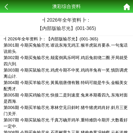
澳彩综合资料
┫
2026年全年资料┣：
【内部版输尽光】(001-365)
┫2026年全年资料┣：【内部版输尽光】(001-365)
第001期 今期买兔输尽光.谁说东海无鸡王.猴羊虎鼠肖要杀.一句鬼话
说前头.
第002期 今期买兔输尽光.颠鸾倒凤乐呵呵.鸡后兔前绕二圈.开局就受
四六到.
第003期 今期买鼠输尽光.鸡虎今期不中奖.鸡鸡羊兔有一奖.慎防调虎
离山计.
第004期 今期买羊输尽光.黃風嶺唐僧有難.特码可能是牛头.金幅美女
配秀才.
第005期 今期买鸡输尽光.快接二是到速度.兔来本期看四九.东海对面
是西海.
第006期 今期买羊输尽光.寒林空见日斜时.猪牛猪虎鸡肖好.斜月三更
门关开.
第007期 今期买鼠输尽光.千真万确开鸡羊.重特难防今期开.大数看好
一定中.
第008期 今期买兔输尽光.石歪树弯九三形.猪偷奇案况钟察.云长送嫂